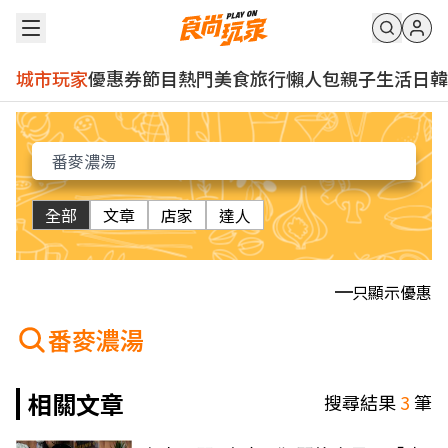
城市玩家
優惠券
節目
熱門
美食
旅行
懶人包
親子
生活
日韓
全部
文章
店家
達人
只顯示優惠
番麥濃湯
相關文章
搜尋結果
3
筆