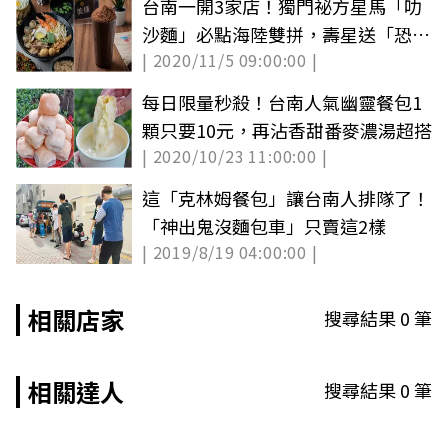
台南一開3家店！獨門祕方星馬「叻
沙麵」必點海陸雙拼，壽星送「恐龍
| 2020/11/5 09:00:00 |
美祿」
每日限量秒殺！台南人氣幽靈餐包1
顆只要10元，再沾香甜番麥濃湯超搭
| 2020/10/23 11:00:00 |
這「克林姆餐包」讓台南人排隊了！
「神出鬼沒麵包車」只賣這2樣
| 2019/8/19 04:00:00 |
相關店家
搜尋結果
0
筆
相關達人
搜尋結果
0
筆