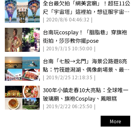
全台最欠拍「網美宮廟」！超狂11公
尺「宇宙塔」這裡拍，想征服宇宙快
| 2020/8/6 04:46:32 |
來
台南玩cosplay！「胭脂巷」穿旗袍
街拍，莎莎教你擺pose
| 2019/3/15 10:50:00 |
台南「七股→北門」海景公路遊8亮
點：竹筏遊潟湖、偶像劇場景、最美
| 2019/2/25 12:18:35 |
夕照
300年小鎮走春10大亮點：全球唯一
玻璃廟、旗袍Cosplay、鳳眼糕
| 2019/2/22 06:25:50 |
More