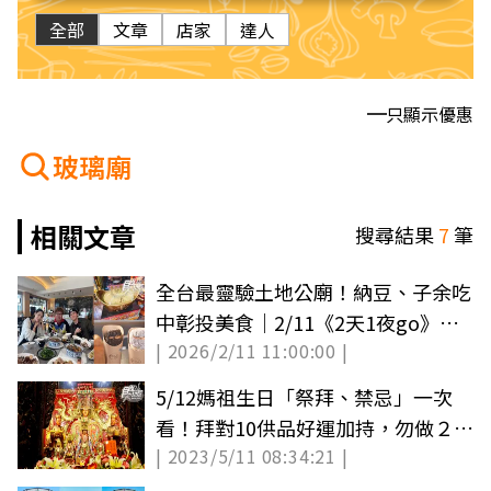
全部
文章
店家
達人
只顯示優惠
玻璃廟
相關文章
搜尋結果
7
筆
全台最靈驗土地公廟！納豆、子余吃
中彰投美食｜2/11《2天1夜go》店
| 2026/2/11 11:00:00 |
家資訊（中獎公布）
5/12媽祖生日「祭拜、禁忌」一次
看！拜對10供品好運加持，勿做２事
| 2023/5/11 08:34:21 |
對神不敬