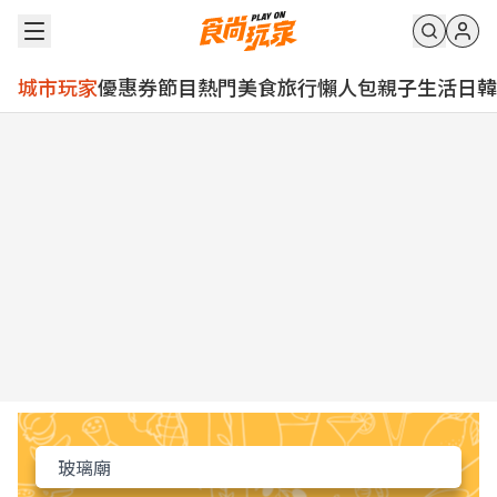
城市玩家
優惠券
節目
熱門
美食
旅行
懶人包
親子
生活
日韓