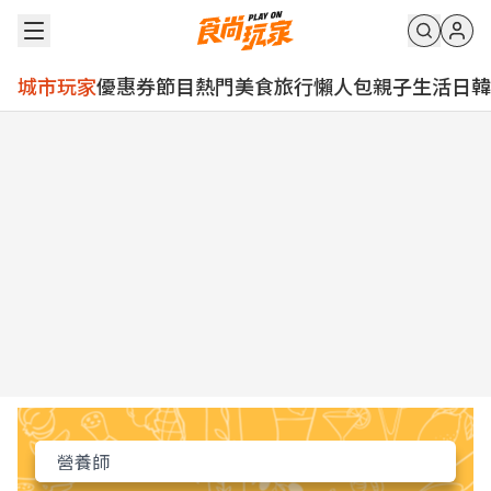
城市玩家
優惠券
節目
熱門
美食
旅行
懶人包
親子
生活
日韓