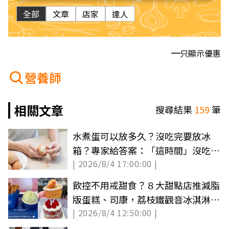
全部
文章
店家
達人
只顯示優惠
營養師
相關文章
搜尋結果
159
筆
水煮蛋可以放多久？沒吃完要放冰
箱？專家給答案：「這時間」沒吃完
| 2026/8/4 17:00:00 |
細菌增生
飲控不用戒甜食？８大甜點店推減脂
版蛋糕、司康，荔枝鐵觀音冰淇淋必
| 2026/8/4 12:50:00 |
吃