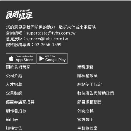
您的意見是我們前進的動力，歡迎來信或來電反映
食尚編輯：
supertaste@tvbs.com.tw
意見反映：
service@tvbs.com.tw
觀眾服務專線：
02-2656-1599
關於食尚玩家
業務服務
公司介紹
隱私權政策
人才招募
網站使用協定
企業動態
數位廣告與贊助政策
優惠券店家招募
節目版權銷售
創作者招募
公開招標
節目表
官方聲明
版權宣告
星藝象娛樂