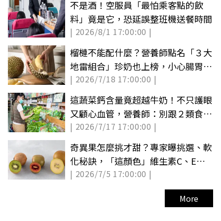
不是酒！空服員「最怕乘客點的飲
料」竟是它，恐延誤整班機送餐時間
| 2026/8/1 17:00:00 |
榴槤不能配什麼？營養師點名「３大
地雷組合」珍奶也上榜，小心腸胃出
| 2026/7/18 17:00:00 |
問題
這蔬菜鈣含量竟超越牛奶！不只護眼
又顧心血管，營養師：別跟２類食物
| 2026/7/17 17:00:00 |
一起吃
奇異果怎麼挑才甜？專家曝挑選、軟
化秘訣，「這顏色」維生素C、E超
| 2026/7/5 17:00:00 |
高
More