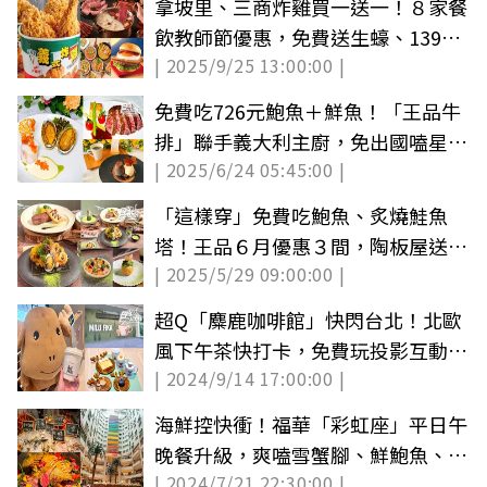
拿坡里、三商炸雞買一送一！８家餐
飲教師節優惠，免費送生蠔、139元
| 2025/9/25 13:00:00 |
吃到飽
免費吃726元鮑魚＋鮮魚！「王品牛
排」聯手義大利主廚，免出國嗑星級
| 2025/6/24 05:45:00 |
料理
「這樣穿」免費吃鮑魚、炙燒鮭魚
塔！王品６月優惠３間，陶板屋送整
| 2025/5/29 09:00:00 |
尾炸魷魚
超Q「麋鹿咖啡館」快閃台北！北歐
風下午茶快打卡，免費玩投影互動、
| 2024/9/14 17:00:00 |
扭蛋機
海鮮控快衝！福華「彩虹座」平日午
晚餐升級，爽嗑雪蟹腳、鮮鮑魚、生
| 2024/7/21 22:30:00 |
干貝