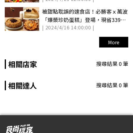
被甜點耽誤的速食店！必勝客ｘ萬波
「爆漿珍奶蛋糕」登場，現省339元
| 2024/4/16 14:00:00 |
開吃
More
相關店家
搜尋結果
0
筆
相關達人
搜尋結果
0
筆