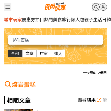
城市玩家
優惠券
節目
熱門
美食
旅行
懶人包
親子
生活
日韓
全部
文章
店家
達人
只顯示優惠
熔岩蛋糕
相關文章
搜尋結果
19
筆