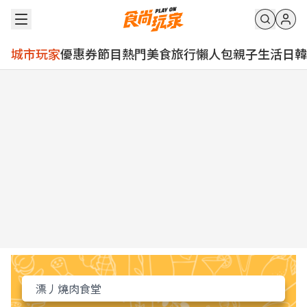
城市玩家
優惠券
節目
熱門
美食
旅行
懶人包
親子
生活
日韓