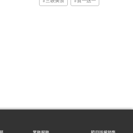
#
三峽美食
#
買一送一
募
業務服務
節目版權銷售