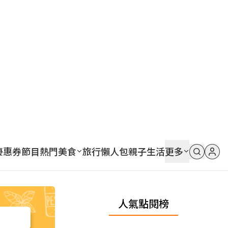
優惠券
節目
熱門
美食
旅行
懶人包
親子
生活
更多
人氣點閱榜