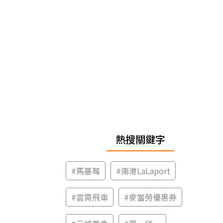
熱搜關鍵字
#
馬基莓
#
南港LaLaport
#
雲霄飛車
#
麥當勞優惠券