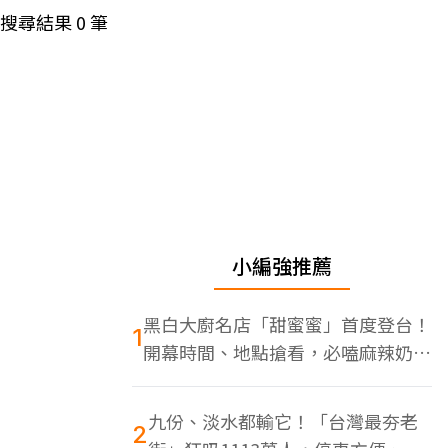
搜尋結果
0
筆
小編強推薦
黑白大廚名店「甜蜜蜜」首度登台！
1
開幕時間、地點搶看，必嗑麻辣奶油
蝦
九份、淡水都輸它！「台灣最夯老
2