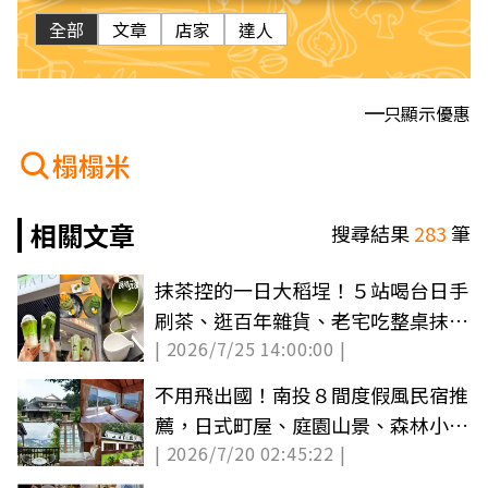
全部
文章
店家
達人
只顯示優惠
榻榻米
相關文章
搜尋結果
283
筆
抹茶控的一日大稻埕！５站喝台日手
刷茶、逛百年雜貨、老宅吃整桌抹茶
| 2026/7/25 14:00:00 |
甜點
不用飛出國！南投８間度假風民宿推
薦，日式町屋、庭園山景、森林小木
| 2026/7/20 02:45:22 |
屋