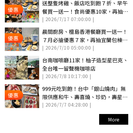
送整隻烤雞、飯店吃到飽７折、早午
優惠
餐買一送一！食尚優惠10家，再抽日
| 2026/7/17 07:00:00 |
式民宿（中獎公布）
晨間廚房、檀島香港餐廳買一送一！
優惠
７月必搶優惠７家，再抽宜蘭包棟民
| 2026/7/10 05:00:00 |
宿（中獎公布）
台南咖啡廳11家！柚子造型星巴克、
全台唯一留聲機咖啡店
| 2026/7/8 10:17:00 |
999元吃到飽！台中「銀山燒肉」無
優惠
限供應和牛、壽喜燒、珍奶，壽星９
| 2026/7/7 04:28:00 |
折優惠
More