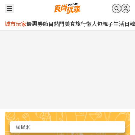
城市玩家
優惠券
節目
熱門
美食
旅行
懶人包
親子
生活
日韓