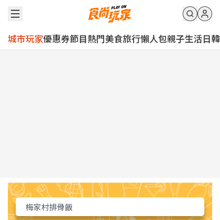
城市玩家
優惠券
節目
熱門
美食
旅行
懶人包
親子
生活
日韓