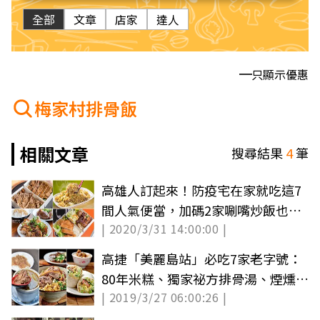
全部
文章
店家
達人
只顯示優惠
梅家村排骨飯
相關文章
搜尋結果
4
筆
高雄人訂起來！防疫宅在家就吃這7
間人氣便當，加碼2家唰嘴炒飯也能
| 2020/3/31 14:00:00 |
外送
高捷「美麗島站」必吃7家老字號：
80年米糕、獨家祕方排骨湯、煙燻鴨
| 2019/3/27 06:00:26 |
肉乾麵