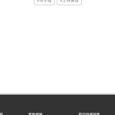
#
伴手禮
#
士林美食
募
業務服務
節目版權銷售