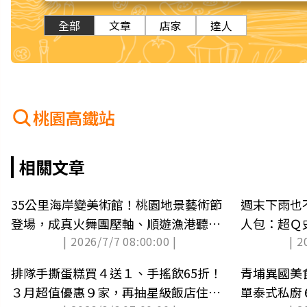
全部
文章
店家
達人
桃園高鐵站
相關文章
35公里海岸變美術館！桃園地景藝術節
週末下雨也
登場，成真火舞團壓軸、順遊漁港聽音
人包：超Ｑ
| 2026/7/7 08:00:00 |
| 2
樂
溜滑梯
排隊手撕蛋糕買４送１、手搖飲65折！
青埔異國美
３月超值優惠９家，再抽星級飯店住宿
單泰式私廚