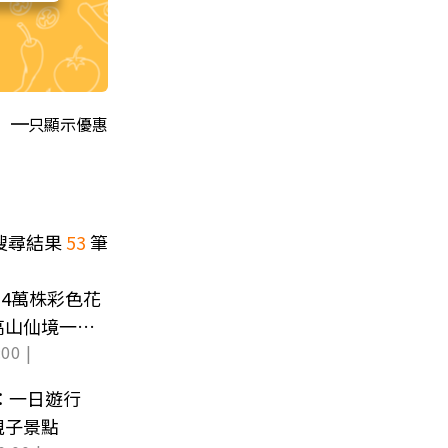
只顯示優惠
搜尋結果
53
筆
14萬株彩色花
高山仙境一次
00 |
9：一日遊行
親子景點