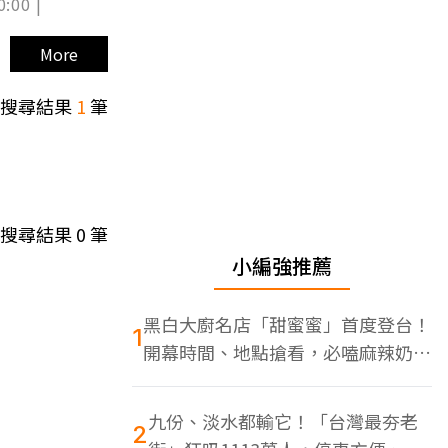
0:00 |
More
搜尋結果
1
筆
搜尋結果
0
筆
小編強推薦
黑白大廚名店「甜蜜蜜」首度登台！
1
開幕時間、地點搶看，必嗑麻辣奶油
蝦
九份、淡水都輸它！「台灣最夯老
2