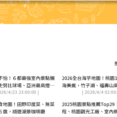
不怕！６都最強室內景點懶
2026全台海芋地圖！桃園
史努比球場、亞洲最高煙囪
海美瘋，竹子湖、福壽山
026/4/23 23:00:00 |
| 2026/4/4 02:00:
看
食地圖！田野印度菜、無菜
2025桃園景點推薦Top2
６選，順遊湖景咖啡廳
程、桃園觀光工廠、室內