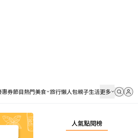
優惠券
節目
熱門
美食
旅行
懶人包
親子
生活
更多
人氣點閱榜