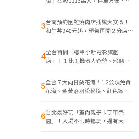
街」狂吸1113萬人，停車方便、特
色美食多
台南預約困難燒肉店插旗大安區！
3
和牛丼240元起，預告再開２分店、
地點曝光
全台首間「蠟筆小新電影旗艦
4
店」！１比１機器人爸爸、邪惡正
男，百款周邊買翻
全台７大向日葵花海！1.2公頃免費
5
花海、金黃落羽松秘境、紅色鐵橋
同框
台北最好玩「室內親子卡丁車樂
6
園」！入場不限時暢玩，還有大螢
幕Switch遊戲區