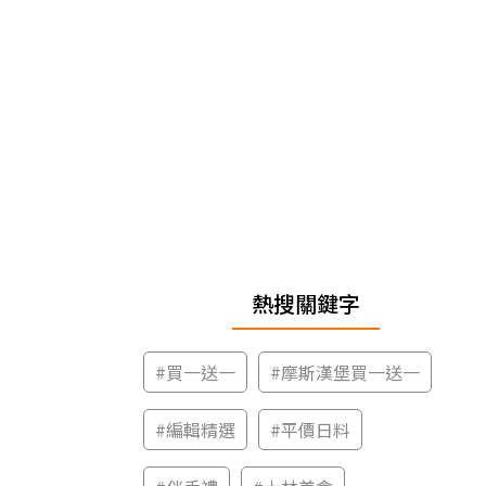
熱搜關鍵字
#
買一送一
#
摩斯漢堡買一送一
#
編輯精選
#
平價日料