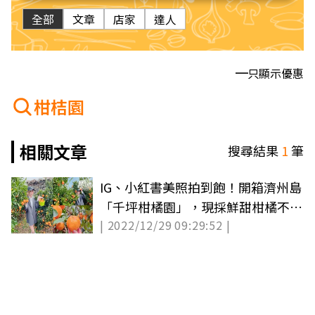
全部
文章
店家
達人
只顯示優惠
柑桔園
相關文章
搜尋結果
1
筆
IG、小紅書美照拍到飽！開箱濟州島
「千坪柑橘園」，現採鮮甜柑橘不限
| 2022/12/29 09:29:52 |
時任吃