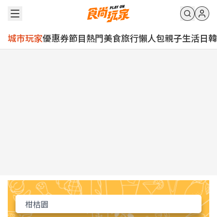
城市玩家
優惠券
節目
熱門
美食
旅行
懶人包
親子
生活
日韓