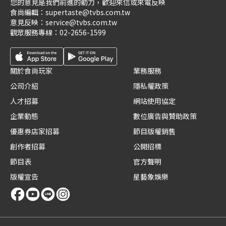
您的意見是我們前進的動力，歡迎來信或來電反映
食尚編輯：
supertaste@tvbs.com.tw
意見反映：
service@tvbs.com.tw
觀眾服務專線：
02-2656-1599
關於食尚玩家
業務服務
公司介紹
隱私權政策
人才招募
網站使用協定
企業動態
數位廣告與贊助政策
優惠券店家招募
節目版權銷售
創作者招募
公開招標
節目表
官方聲明
版權宣告
星藝象娛樂