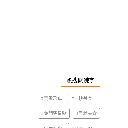
熱搜關鍵字
#
雲霄飛車
#
三峽美食
#
免門票景點
#
民雄美食