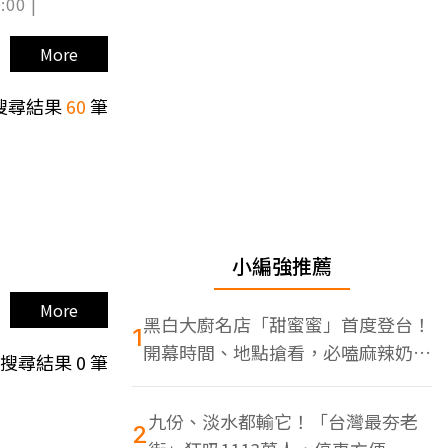
:00 |
More
搜尋結果
60
筆
小編強推薦
More
黑白大廚名店「甜蜜蜜」首度登台！
1
開幕時間、地點搶看，必嗑麻辣奶油
搜尋結果
0
筆
蝦
九份、淡水都輸它！「台灣最夯老
2