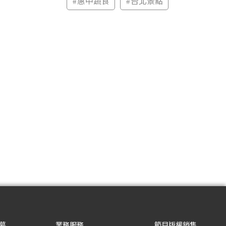
#
惠中蔬食
#
台北景點
募
業務服務
節目版權銷售