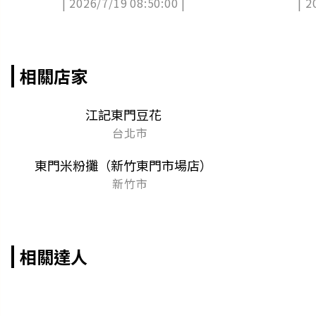
| 2026/7/19 08:50:00 |
| 2
門市
意炒飯
相關店家
江記東門豆花
台北市
東門米粉攤（新竹東門市場店）
新竹市
相關達人