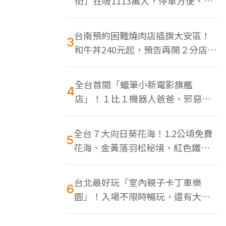
街」狂吸1113萬人，停車方便、特
色美食多
台南預約困難燒肉店插旗大安區！
3
和牛丼240元起，預告再開２分店、
地點曝光
全台首間「蠟筆小新電影旗艦
4
店」！１比１機器人爸爸、邪惡正
男，百款周邊買翻
全台７大向日葵花海！1.2公頃免費
5
花海、金黃落羽松秘境、紅色鐵橋
同框
台北最好玩「室內親子卡丁車樂
6
園」！入場不限時暢玩，還有大螢
幕Switch遊戲區