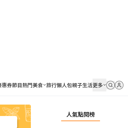
優惠券
節目
熱門
美食
旅行
懶人包
親子
生活
更多
人氣點閱榜