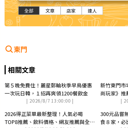
全部
文章
店家
達人
東門
相關文章
第５晚免費住！麗星郵輪秋季早鳥優惠
新竹東門市
一次玩日韓，１招再爽領1200餐飲金
尚玩家》推
| 2026/8/7 13:00:00 |
| 2
2026得正菜單最新整理！人氣必喝
300元品
TOP8推薦、飲料價格、網友推薦與全台
食８家，必