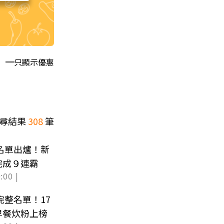
只顯示優惠
尋結果
308
筆
整名單出爐！新
完成９連霸
:00 |
完整名單！17
早餐炊粉上榜