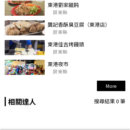
東港劉家餛飩
屏東縣
龔記香酥臭豆腐（東港店）
屏東縣
東港佳吉烤饅頭
屏東縣
東港夜市
屏東縣
More
相關達人
搜尋結果
0
筆