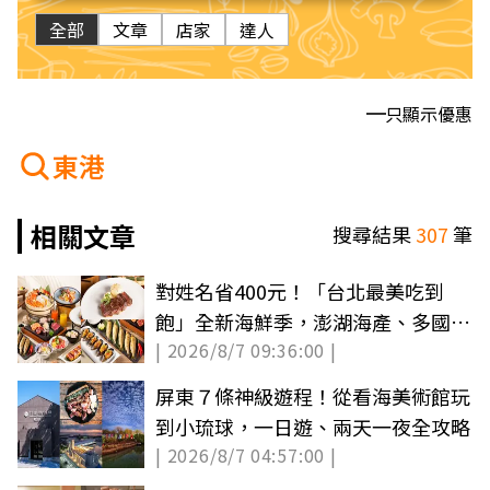
全部
文章
店家
達人
只顯示優惠
東港
相關文章
搜尋結果
307
筆
對姓名省400元！「台北最美吃到
飽」全新海鮮季，澎湖海產、多國料
| 2026/8/7 09:36:00 |
理無限吃
屏東７條神級遊程！從看海美術館玩
到小琉球，一日遊、兩天一夜全攻略
| 2026/8/7 04:57:00 |