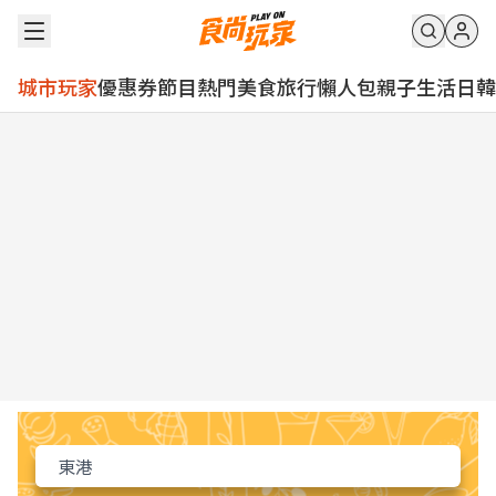
城市玩家
優惠券
節目
熱門
美食
旅行
懶人包
親子
生活
日韓