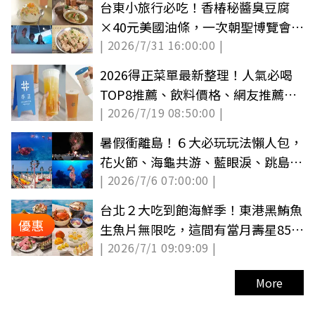
台東小旅行必吃！香椿秘醬臭豆腐
×40元美國油條，一次朝聖博覽會＋
| 2026/7/31 16:00:00 |
博物館住宿
2026得正菜單最新整理！人氣必喝
TOP8推薦、飲料價格、網友推薦與
| 2026/7/19 08:50:00 |
全台門市
暑假衝離島！６大必玩玩法懶人包，
花火節、海龜共游、藍眼淚、跳島行
| 2026/7/6 07:00:00 |
程一次看
台北２大吃到飽海鮮季！東港黑鮪魚
優惠
生魚片無限吃，這間有當月壽星85折
| 2026/7/1 09:09:09 |
優惠
More