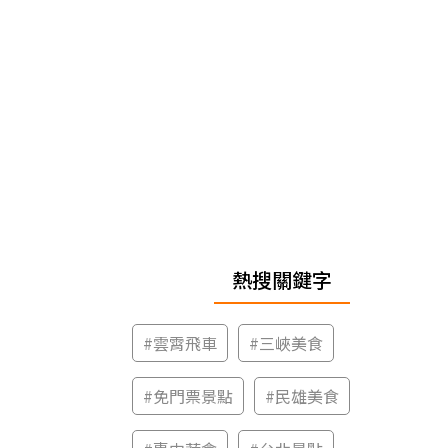
熱搜關鍵字
#
雲霄飛車
#
三峽美食
#
免門票景點
#
民雄美食