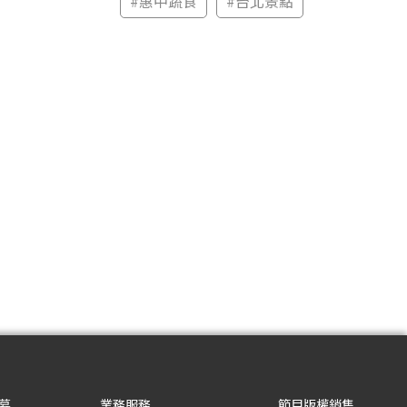
#
惠中蔬食
#
台北景點
募
業務服務
節目版權銷售