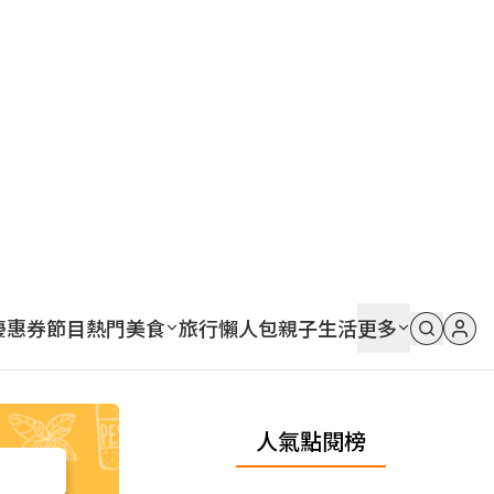
優惠券
節目
熱門
美食
旅行
懶人包
親子
生活
更多
人氣點閱榜