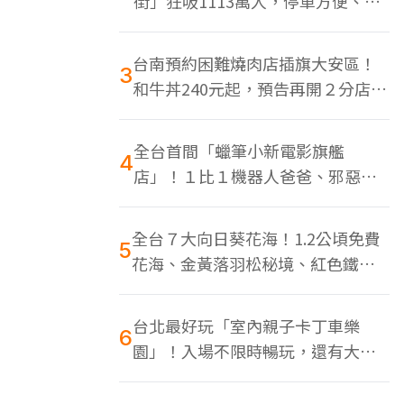
街」狂吸1113萬人，停車方便、特
色美食多
台南預約困難燒肉店插旗大安區！
3
和牛丼240元起，預告再開２分店、
地點曝光
全台首間「蠟筆小新電影旗艦
4
店」！１比１機器人爸爸、邪惡正
男，百款周邊買翻
全台７大向日葵花海！1.2公頃免費
5
花海、金黃落羽松秘境、紅色鐵橋
同框
台北最好玩「室內親子卡丁車樂
6
園」！入場不限時暢玩，還有大螢
幕Switch遊戲區