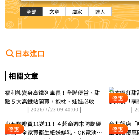
全部
文章
店家
達人
日本進口
相關文章
福利熊變身高鐵列車長！全聯便當、甜
日本爆紅甜甜
優惠
點５大高鐵站開賣，抱枕、娃娃必收
Donut「
| 2026/7/23 09:40:00 |
| 2
味、買６送
小七咖啡買11送11！４超商週末防颱優
台北飯店「
優惠
優惠
惠包，全家買衛生紙送鮮乳、OK電池５
上旅展優惠