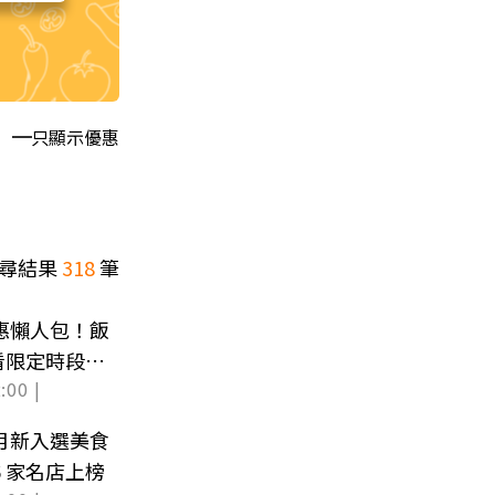
只顯示優惠
尋結果
318
筆
優惠懶人包！飯
看限定時段優
:00 |
６月新入選美食
６家名店上榜