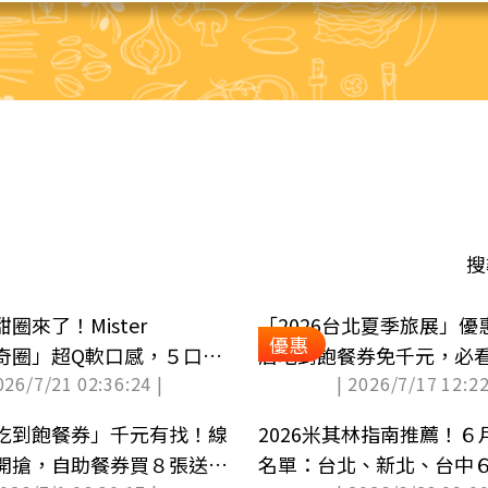
搜
圈來了！Mister
「2026台北夏季旅展」
優惠
萌奇圈」超Q軟口感，５口
店吃到飽餐券免千元，必
026/7/21 02:36:24 |
| 2026/7/17 12:22
２
惠
吃到飽餐券」千元有找！線
2026米其林指南推薦！
開搶，自助餐券買８張送１
名單：台北、新北、台中