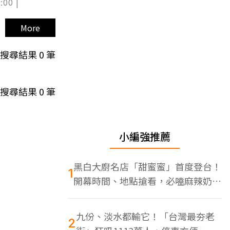
:00 |
More
搜尋結果
0
筆
搜尋結果
0
筆
小編強推薦
黑白大廚名店「甜蜜蜜」首度登台！
1
開幕時間、地點搶看，必嗑麻辣奶油
蝦
九份、淡水都輸它！「台灣最夯老
2