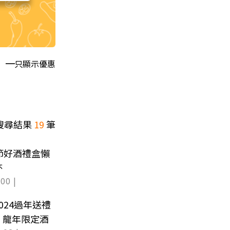
只顯示優惠
搜尋結果
19
筆
節好酒禮盒懶
杯
00 |
024過年送禮
、龍年限定酒