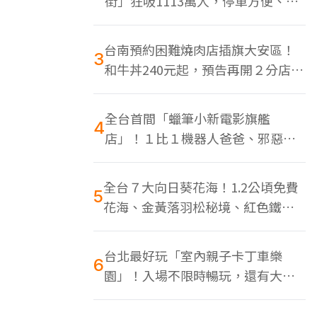
街」狂吸1113萬人，停車方便、特
色美食多
台南預約困難燒肉店插旗大安區！
3
和牛丼240元起，預告再開２分店、
地點曝光
全台首間「蠟筆小新電影旗艦
4
店」！１比１機器人爸爸、邪惡正
男，百款周邊買翻
全台７大向日葵花海！1.2公頃免費
5
花海、金黃落羽松秘境、紅色鐵橋
同框
台北最好玩「室內親子卡丁車樂
6
園」！入場不限時暢玩，還有大螢
幕Switch遊戲區