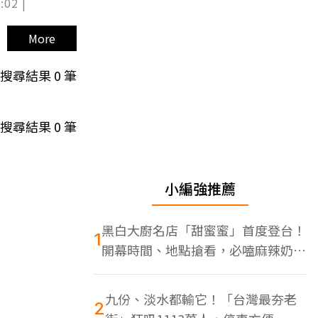
:02 |
More
搜尋結果
0
筆
搜尋結果
0
筆
小編強推薦
黑白大廚名店「甜蜜蜜」首度登台！
1
開幕時間、地點搶看，必嗑麻辣奶油
蝦
九份、淡水都輸它！「台灣最夯老
2