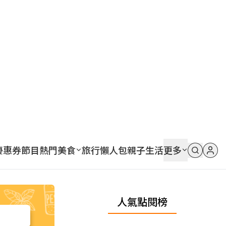
優惠券
節目
熱門
美食
旅行
懶人包
親子
生活
更多
人氣點閱榜