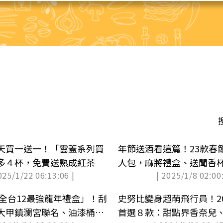
天買一送一！「雲蓋系列買
年節送酒看這篇！23款春
多４杯，免費送熟成紅茶
人包，麻將禮盒、送聞香
025/1/22 06:13:06 |
| 2025/1/8 02:00:
「全台12最強龍年禮盒」！刮
史努比變身超萌飛行員！2
大甲鎮瀾宮聯名、油漆桶零
首選８款：甜點界香奈兒