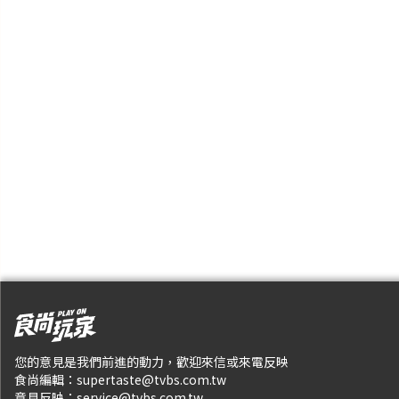
您的意見是我們前進的動力，歡迎來信或來電反映
食尚編輯：
supertaste@tvbs.com.tw
意見反映：
service@tvbs.com.tw