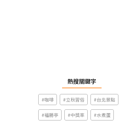
熱搜關鍵字
#
咖啡
#
立秋習俗
#
台北景點
#
福勝亭
#
中獎率
#
水煮蛋