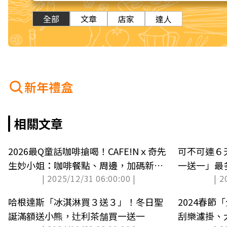
全部
文章
店家
達人
新年禮盒
相關文章
2026最Q童話咖啡搶喝！CAFE!Nｘ奇先
可不可連６
生妙小姐：咖啡餐點、周邊，加碼新年
一送一」最
| 2025/12/31 06:00:00 |
| 2
刮刮卡
哈根達斯「冰淇淋買３送３」！冬日聖
2024春節
誕滿額送小熊，辻利茶舗買一送一
刮樂濾掛、