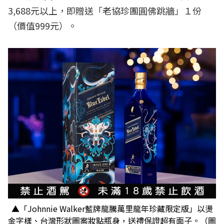
3,688元以上，即贈送「老協珍團圓佛跳牆」１份
（價值999元）。
▲「Johnnie Walker藍牌龍騰萬里龍年珍藏限定版」以燙
金字樣、台灣形狀圖案妝點瓶身，送禮保證超有面子。（圖