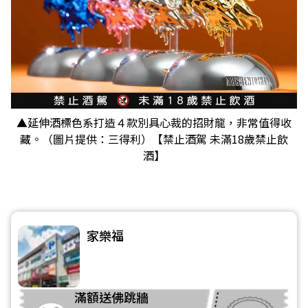
▲延伸酒標色系打造４款別具心裁的招財龍，非常值得收
藏。（圖片提供：三得利）【禁止酒駕 未滿18歲禁止飲
酒】
家樂福
滿額送佛跳牆