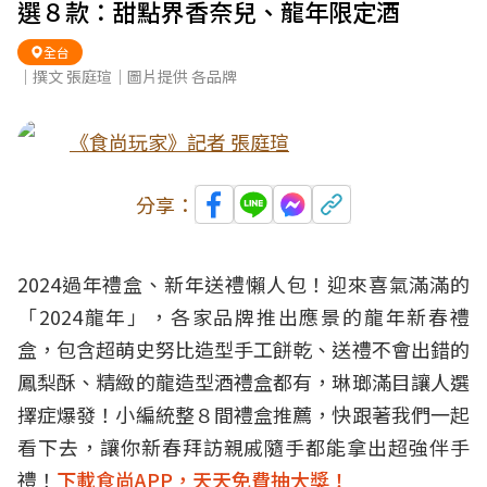
選８款：甜點界香奈兒、龍年限定酒
全台
｜撰文 張庭瑄｜圖片提供 各品牌
《食尚玩家》記者 張庭瑄
分享：
2024過年禮盒、新年送禮懶人包！迎來喜氣滿滿的
「2024龍年」，各家品牌推出應景的龍年新春禮
盒，包含超萌史努比造型手工餅乾、送禮不會出錯的
鳳梨酥、精緻的龍造型酒禮盒都有，琳瑯滿目讓人選
擇症爆發！小編統整８間禮盒推薦，快跟著我們一起
看下去，讓你新春拜訪親戚隨手都能拿出超強伴手
禮！
下載食尚APP，天天免費抽大獎！