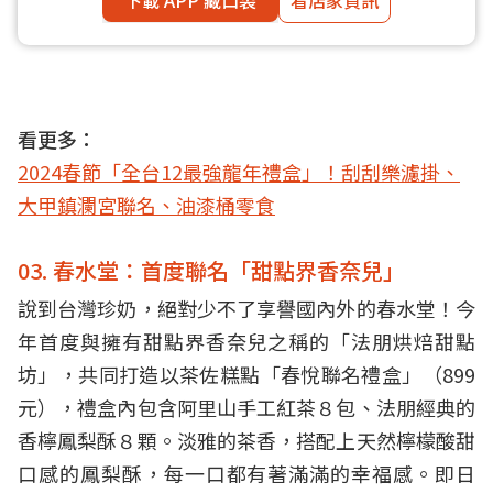
看更多：
2024春節「全台12最強龍年禮盒」！刮刮樂濾掛、
大甲鎮瀾宮聯名、油漆桶零食
03. 春水堂：首度聯名「甜點界香奈兒」
說到台灣珍奶，絕對少不了享譽國內外的春水堂！今
年首度與擁有甜點界香奈兒之稱的「法朋烘焙甜點
坊」，共同打造以茶佐糕點「春悅聯名禮盒」（899
元），禮盒內包含阿里山手工紅茶８包、法朋經典的
香檸鳳梨酥８顆。淡雅的茶香，搭配上天然檸檬酸甜
口感的鳳梨酥，每一口都有著滿滿的幸福感。即日