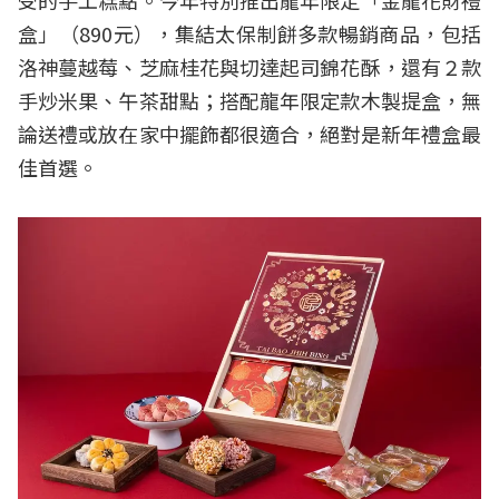
受的手工糕點。今年特別推出龍年限定「金龍花財禮
盒」（890元），集結太保制餅多款暢銷商品，包括
洛神蔓越莓、芝麻桂花與切達起司錦花酥，還有２款
手炒米果、午茶甜點；搭配龍年限定款木製提盒，無
論送禮或放在家中擺飾都很適合，絕對是新年禮盒最
佳首選。