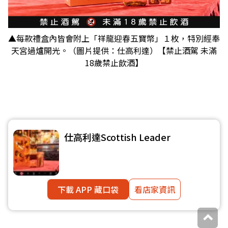
▲每款禮盒內皆會附上「祥龍迎春五寶幣」１枚，特別經奉
天宮過爐開光。（圖片提供：仕高利達）【禁止酒駕 未滿
18歲禁止飲酒】
仕高利達Scottish Leader
下載 APP 藏口袋
看店家資訊