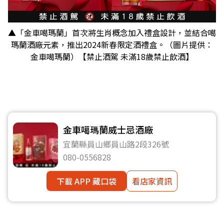
▲「金車噶瑪蘭」首次將生肖概念加入禮盒設計，並結合噶
瑪蘭酒廠元素，推出2024新春限定酒禮盒。（圖片提供：
金車噶瑪蘭）【禁止酒駕 未滿18歲禁止飲酒】
金車噶瑪蘭威士忌酒廠
宜蘭縣員山鄉員山路2段326號
080-0556828
下載 APP 藏口袋
看店家資訊