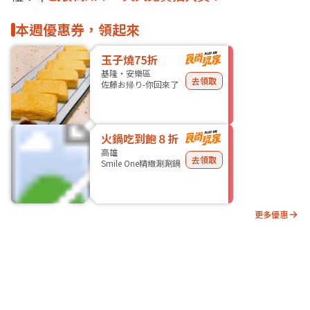
本週優惠券，領起來
玉子燒75折
基隆・安樂區
去領取
佐藤お帰り-你回來了
火鍋吃到飽８折
高雄
去領取
Smile One精緻涮涮鍋
更多優惠