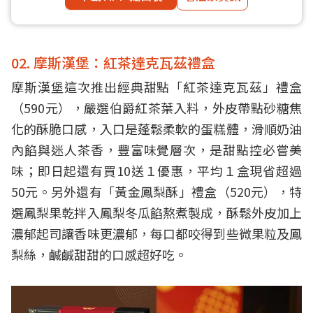
02. 摩斯漢堡：紅茶達克瓦茲禮盒
摩斯漢堡這次推出經典甜點「紅茶達克瓦茲」禮盒
（590元），嚴選伯爵紅茶葉入料，外皮帶點砂糖焦
化的酥脆口感，入口是蓬鬆柔軟的蛋糕體，滑順奶油
內餡與迷人茶香，豐富味覺層次，是甜點控必嘗美
味；即日起還有買10送１優惠，平均１盒現省超過
50元。另外還有「黃金鳳梨酥」禮盒（520元），特
選鳳梨果乾拌入鳳梨冬瓜餡熬煮製成，酥鬆外皮加上
濃郁起司讓香味更濃郁，每口都咬得到些微果粒及鳳
梨絲，鹹鹹甜甜的口感超好吃。