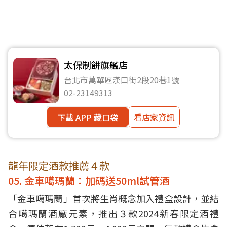
太保制餅旗艦店
台北市萬華區漢口街2段20巷1號
02-23149313
下載 APP 藏口袋
看店家資訊
龍年限定酒款推薦４款
05. 金車噶瑪蘭：加碼送50ml試管酒
「金車噶瑪蘭」首次將生肖概念加入禮盒設計，並結
合噶瑪蘭酒廠元素，推出３款2024新春限定酒禮