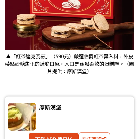
▲「紅茶達克瓦茲」（590元）嚴選伯爵紅茶葉入料，外皮
帶點砂糖焦化的酥脆口感，入口是蓬鬆柔軟的蛋糕體。（圖
片提供：摩斯漢堡）
摩斯漢堡
下載 APP 藏口袋
看店家資訊