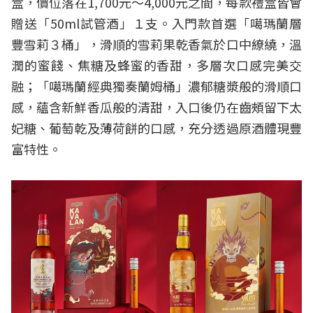
盒，價位落在1,700元～4,000元之間，每款禮盒皆會
贈送「50ml試管酒」１支。入門款首選「噶瑪蘭層
豐雪莉３桶」，滑順的雪莉果乾香氣於口中繚繞，溫
潤的蜜餞、焦糖及蜂蜜的香甜，多層次口感完美交
融；「噶瑪蘭經典獨奏蘭姆桶」濃郁糖漿般的滑順口
感，蘊含新鮮香瓜般的清甜，入口後仍在齒頰留下太
妃糖、葡萄乾及薄荷餅的口感，充分透過原酒體現豐
富特性。