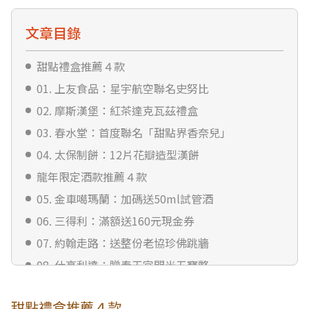
文章目錄
甜點禮盒推薦４款
01. 上友食品：星宇航空聯名史努比
02. 摩斯漢堡：紅茶達克瓦茲禮盒
03. 春水堂：首度聯名「甜點界香奈兒」
04. 太保制餅：12片花瓣造型漢餅
龍年限定酒款推薦４款
05. 金車噶瑪蘭：加碼送50ml試管酒
06. 三得利：滿額送160元現金券
07. 約翰走路：送整份老協珍佛跳牆
08. 仕高利達：贈奉天宮開光五寶幣
甜點禮盒推薦４款