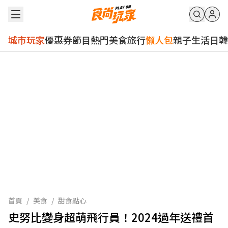
城市玩家
優惠券
節目
熱門
美食
旅行
懶人包
親子
生活
日韓
首頁
/
美食
/
甜食點心
史努比變身超萌飛行員！2024過年送禮首