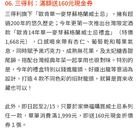
06. 三得利：滿額送160元現金券
三得利旗下「歐肯單一麥芽蘇格蘭威士忌」，擁有超
過200年的悠久歷史；今年更第一次推出台灣限定酒
款「歐肯14年單一麥芽蘇格蘭威士忌禮盒」（特價
1,668元），口感喝來帶有杏仁、葡萄乾和莓果氣
息，同時賦予黑巧克力、成熟無花果，及太妃糖香甜
尾韻，搭配台灣經典年菜一起享用也很對味。特別的
是，今年的禮盒特別以錢進龍頭、好運出龍等意涵為
設計，打造４款不同色彩的招財龍頭，就算是買來收
藏也可以！
此外，即日起至2/15，只要於家樂福購買威士忌系列
任一款，單筆消費滿1,999元，即送160元現金折價
券１張。