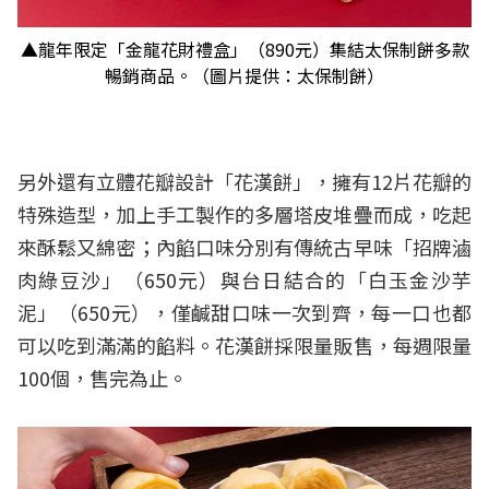
▲龍年限定「金龍花財禮盒」（890元）集結太保制餅多款
暢銷商品。（圖片提供：太保制餅）
另外還有立體花瓣設計「花漢餅」，擁有12片花瓣的
特殊造型，加上手工製作的多層塔皮堆疊而成，吃起
來酥鬆又綿密；內餡口味分別有傳統古早味「招牌滷
肉綠豆沙」（650元）與台日結合的「白玉金沙芋
泥」（650元），僅鹹甜口味一次到齊，每一口也都
可以吃到滿滿的餡料。花漢餅採限量販售，每週限量
100個，售完為止。