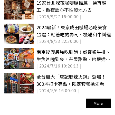
19家台北深夜咖啡廳推薦！通宵趕
工、徹夜談心不怕沒地方去
| 2025/9/27 16:00:00 |
2024最新！東京成田機場必吃美食
12選：站著吃的壽司、機場和牛料理
| 2024/8/23 22:30:00 |
南京復興最強吃到飽！威靈頓牛排、
生魚片嗑到爽，芒果甜點、哈根達斯
| 2024/7/16 10:20:13 |
無限吃
全台最大「詹記麻辣火鍋」登場！
300坪打卡亮點，限定套餐搶先看
| 2024/5/6 16:00:00 |
More