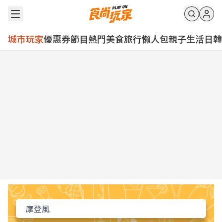
城市玩家
優惠券
節目
熱門
美食
旅行
懶人包
親子
生活
日韓