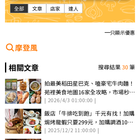
全部
文章
店家
達人
只顯示優惠
摩登風
相關文章
搜尋結果
30
筆
拍最美稻田星巴克、嗑豪宅牛肉麵！
苑裡美食地圖16家全攻略，市場秒殺
| 2026/4/3 01:00:00 |
炸雞要先衝
飯店「牛排吃到飽」千元有找！加購
焗烤龍蝦只要299元，加購調酒10元
| 2025/12/2 11:00:00 |
爽喝