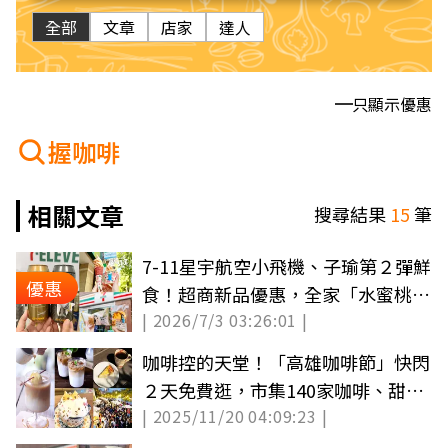
全部
文章
店家
達人
只顯示優惠
握咖啡
相關文章
搜尋結果
15
筆
7-11星宇航空小飛機、子瑜第２彈鮮
優惠
食！超商新品優惠，全家「水蜜桃霜
| 2026/7/3 03:26:01 |
淇淋」６元
咖啡控的天堂！「高雄咖啡節」快閃
２天免費逛，市集140家咖啡、甜點
| 2025/11/20 04:09:23 |
大集合