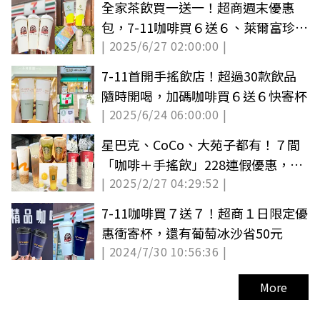
全家茶飲買一送一！超商週末優惠
包，7-11咖啡買６送６、萊爾富珍奶
| 2025/6/27 02:00:00 |
買一送一
7-11首開手搖飲店！超過30款飲品
隨時開喝，加碼咖啡買６送６快寄杯
| 2025/6/24 06:00:00 |
星巴克、CoCo、大苑子都有！７間
「咖啡＋手搖飲」228連假優惠，85
| 2025/2/27 04:29:52 |
度C咖啡25元
7-11咖啡買７送７！超商１日限定優
惠衝寄杯，還有葡萄冰沙省50元
| 2024/7/30 10:56:36 |
More