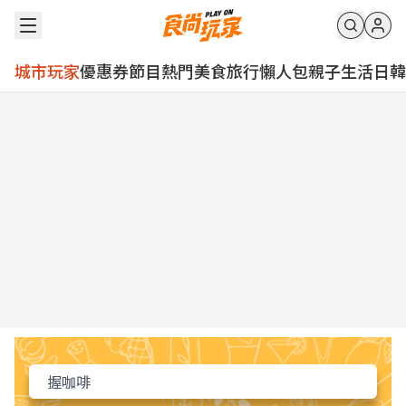
城市玩家
優惠券
節目
熱門
美食
旅行
懶人包
親子
生活
日韓