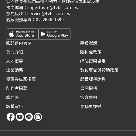
您的意見是我們前進的動力，歡迎來信或來電反映
食尚編輯：
supertaste@tvbs.com.tw
意見反映：
service@tvbs.com.tw
觀眾服務專線：
02-2656-1599
關於食尚玩家
業務服務
公司介紹
隱私權政策
人才招募
網站使用協定
企業動態
數位廣告與贊助政策
優惠券店家招募
節目版權銷售
創作者招募
公開招標
節目表
官方聲明
版權宣告
星藝象娛樂