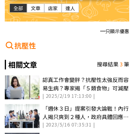
全部
文章
店家
達人
只顯示優惠
抗壓性
相關文章
搜尋結果
3
筆
認真工作會變胖？抗壓性太強反而容
易生病？專家揭「５類食物」可減壓
| 2025/2/19 17:13:00 |
「週休３日」提案引發大論戰！內行
人揭只爽到２種人，政府具體回應時
| 2023/5/16 07:35:31 |
間點曝