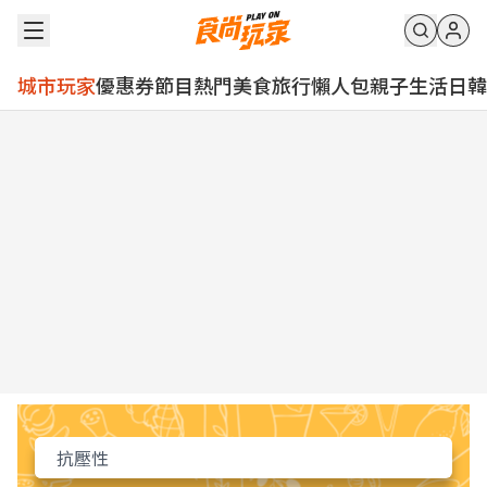
城市玩家
優惠券
節目
熱門
美食
旅行
懶人包
親子
生活
日韓