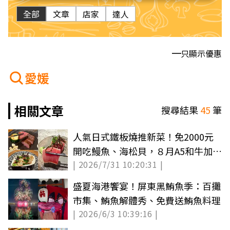
全部
文章
店家
達人
只顯示優惠
愛媛
相關文章
搜尋結果
45
筆
人氣日式鐵板燒推新菜！免2000元
開吃鰻魚、海松貝，８月A5和牛加量
| 2026/7/31 10:20:31 |
享優惠
盛夏海港饗宴！屏東黑鮪魚季：百攤
市集、鮪魚解體秀、免費送鮪魚料理
| 2026/6/3 10:39:16 |