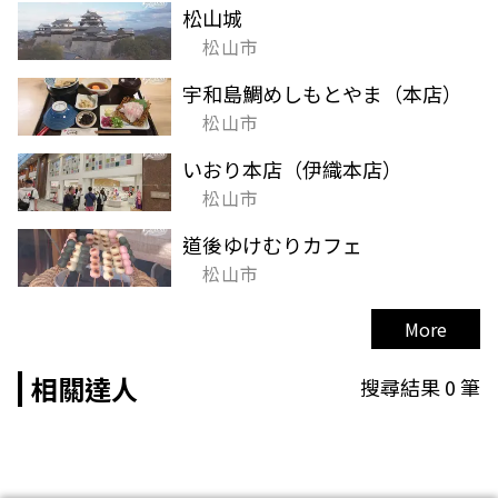
松山城
松山市
宇和島鯛めしもとやま（本店）
松山市
いおり本店（伊織本店）
松山市
道後ゆけむりカフェ
松山市
More
相關達人
搜尋結果
0
筆