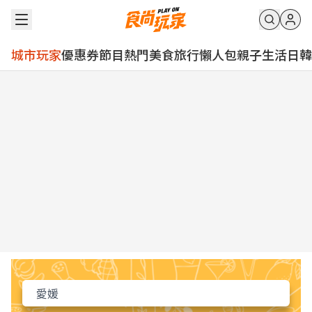
城市玩家
優惠券
節目
熱門
美食
旅行
懶人包
親子
生活
日韓