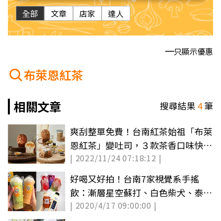
全部
文章
店家
達人
只顯示優惠
布萊恩紅茶
相關文章
搜尋結果
4
筆
爽刮整單免費！台南紅茶始祖「布萊
恩紅茶」變吐司，３款茶香口味快閃
| 2022/11/24 07:18:12 |
開吃
好喝又好拍！台南7家視覺系手搖
飲：漸層星空蘇打、白色柴犬、泰式
| 2020/4/17 09:00:00 |
奶泡