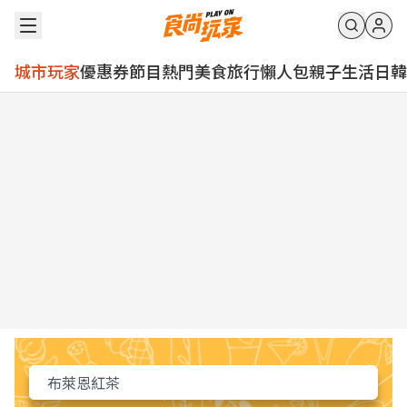
城市玩家
優惠券
節目
熱門
美食
旅行
懶人包
親子
生活
日韓