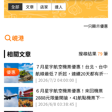
全部
文章
店家
達人
只顯示優惠
峴港
相關文章
搜尋結果
79
筆
７月星宇航空機票優惠！台北、台中
優惠
航線最低７折起，連續20天都有折扣
| 2026/7/2 04:00:00 |
碼
６月星宇航空機票優惠！來回機票
2888元限量開搶，41航點機票下殺
| 2026/6/8 03:38:45 |
７折起