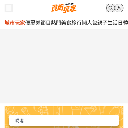
城市玩家
優惠券
節目
熱門
美食
旅行
懶人包
親子
生活
日韓