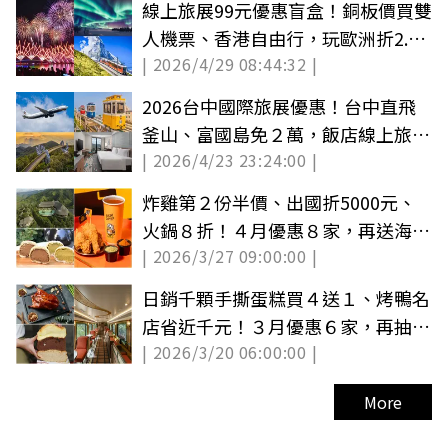
線上旅展99元優惠盲盒！銅板價買雙
人機票、香港自由行，玩歐洲折2.5
| 2026/4/29 08:44:32 |
萬元
2026台中國際旅展優惠！台中直飛
釜山、富國島免２萬，飯店線上旅展
| 2026/4/23 23:24:00 |
下殺３折
炸雞第２份半價、出國折5000元、
火鍋８折！４月優惠８家，再送海生
| 2026/3/27 09:00:00 |
館門票（中獎公布）
日銷千顆手撕蛋糕買４送１、烤鴨名
店省近千元！３月優惠６家，再抽
| 2026/3/20 06:00:00 |
620元大披薩（中獎公布）
More