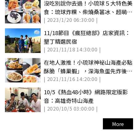
沒吃別說你去過！小琉球５大特色美
食：琉球炸粿、柴燒桑葚冰、超萌海
| 2023/1/20 06:30:00 |
龜燒
11/18節目《瘋狂總部》店家資訊：
墾丁精選民宿
| 2021/11/18 14:30:00 |
在地人激推！小琉球神祕山海產必點
酥脆「蜂巢蝦」，深海魚蛋先炸後炒
| 2021/11/16 14:20:00 |
超唰嘴
10/5《熱血48小時》網路限定版影
音：高雄奇特山海產
| 2020/10/5 03:00:00 |
More