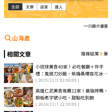
全部
文章
店家
達人
只顯示優惠
山海產
相關文章
搜尋結果
9
筆
小琉球美食43家！必吃餐廳＋伴手
禮：鬼頭刀炒飯、柴燒桑椹雪花冰、
| 2025/11/1 02:00:00 |
梅子麻花捲
高雄仁武美食推薦12家！最強烤鴨、
銅板老字號小吃、甜點吃到飽
| 2024/12/7 22:30:00 |