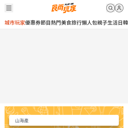
城市玩家
優惠券
節目
熱門
美食
旅行
懶人包
親子
生活
日韓