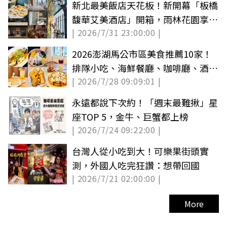
新北最美飯店天花板！新開幕「板橋
馥華艾美酒店」開箱，雨林花園享受
| 2026/7/31 23:00:00 |
吃到飽
2026澎湖馬公市區美食推薦10家！
排隊小吃、海鮮餐廳、咖啡廳、酒吧
| 2026/7/28 09:09:01 |
通通有
永遠都說下次約！「週末最難揪」星
座TOP 5，金牛、巨蟹都上榜
| 2026/7/24 09:22:00 |
台灣人從小吃到大！可樂果街頭實
測，外國人吃完狂讚：想帶回國
| 2026/7/21 02:00:00 |
More