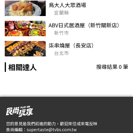
鳥大人大眾酒場
宜蘭縣
ABV日式居酒屋（新竹關新店）
新竹市
柒串燒屋（長安店）
台北市
相關達人
搜尋結果
0
筆
您的意見是我們前進的動力，歡迎來信或來電反映
食尚編輯：
supertaste@tvbs.com.tw