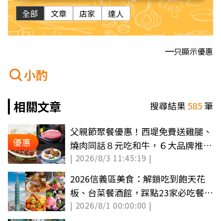
全部
文章
店家
達人
只顯示優惠
小酌
相關文章
搜尋結果
585
筆
父親節聚餐優惠！西堤免費送雞腿、
優惠
燒肉同話８元吃和牛，６大品牌推薦
| 2026/8/3 11:45:19 |
整理
2026信義區美食：解鎖吃到飽天花
板、台菜餐酒館，踩點23家必吃餐
| 2026/8/1 00:00:00 |
廳！