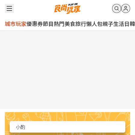
城市玩家
優惠券
節目
熱門
美食
旅行
懶人包
親子
生活
日韓