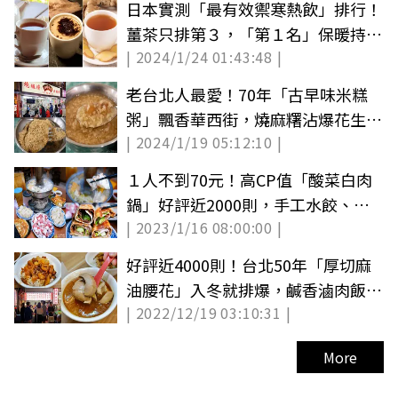
日本實測「最有效禦寒熱飲」排行！
薑茶只排第３，「第１名」保暖持續
| 2024/1/24 01:43:48 |
１小時
老台北人最愛！70年「古早味米糕
粥」飄香華西街，燒麻糬沾爆花生粉
| 2024/1/19 05:12:10 |
太欠吃
１人不到70元！高CP值「酸菜白肉
鍋」好評近2000則，手工水餃、捲
| 2023/1/16 08:00:00 |
餅都必點
好評近4000則！台北50年「厚切麻
油腰花」入冬就排爆，鹹香滷肉飯連
| 2022/12/19 03:10:31 |
浩子也愛
More