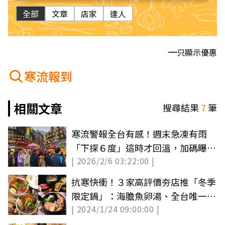
全部
文章
店家
達人
只顯示優惠
寒流報到
相關文章
搜尋結果
7
筆
寒流警報全台有感！週末急凍有雨
「下探６度」這時才回溫，加碼曝過
| 2026/2/6 03:22:00 |
年天氣
抗寒快衝！３家高評價夯店推「冬季
限定鍋」：海膽魚卵湯、全台唯一藥
| 2024/1/24 09:00:00 |
膳咖哩