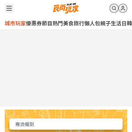
城市玩家
優惠券
節目
熱門
美食
旅行
懶人包
親子
生活
日韓