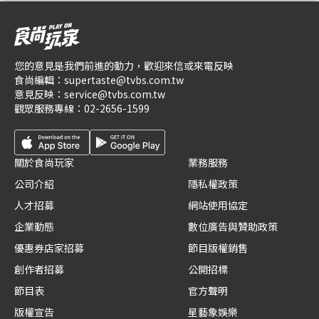
您的意見是我們前進的動力，歡迎來信或來電反映
食尚編輯：
supertaste@tvbs.com.tw
意見反映：
service@tvbs.com.tw
觀眾服務專線：
02-2656-1599
關於食尚玩家
業務服務
公司介紹
隱私權政策
人才招募
網站使用協定
企業動態
數位廣告與贊助政策
優惠券店家招募
節目版權銷售
創作者招募
公開招標
節目表
官方聲明
版權宣告
星藝象娛樂