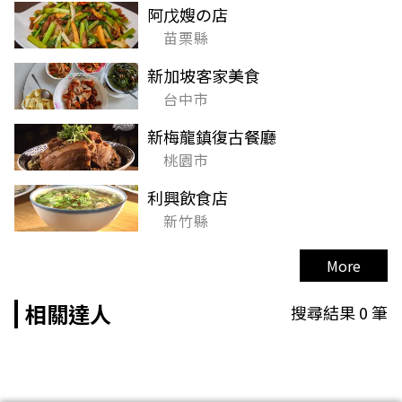
阿戊嫂の店
苗栗縣
新加坡客家美食
台中市
新梅龍鎮復古餐廳
桃園市
利興飲食店
新竹縣
More
相關達人
搜尋結果
0
筆