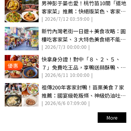
男神彭于晏也愛！桃竹苗10間「道地
客家菜」推薦：快絕版菜色、客家麻
| 2026/7/12 03:59:00 |
辣鍋
新竹內灣老街一日遊＋美食攻略：圓
樓吃客家菜、３大特色美食絕不能錯
| 2026/7/3 00:00:00 |
過
快拿身分證！對中「８、２、５、
優惠
７」免費吃王品，享鴨送蒜酥鴨、飲
| 2026/6/11 10:00:00 |
品無限續
祖傳200年客家封鴨！苗栗美食７家
推薦：國宴級乾粄條、神級奶油吐司
| 2026/6/6 07:09:00 |
一次吃
More