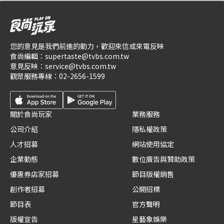
您的意見是我們前進的動力，歡迎來信或來電反映
食尚編輯：
supertaste@tvbs.com.tw
意見反映：
service@tvbs.com.tw
觀眾服務專線：
02-2656-1599
關於食尚玩家
業務服務
公司介紹
隱私權政策
人才招募
網站使用協定
企業動態
數位廣告與贊助政策
優惠券店家招募
節目版權銷售
創作者招募
公開招標
節目表
官方聲明
版權宣告
星藝象娛樂