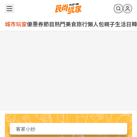
城市玩家
優惠券
節目
熱門
美食
旅行
懶人包
親子
生活
日韓