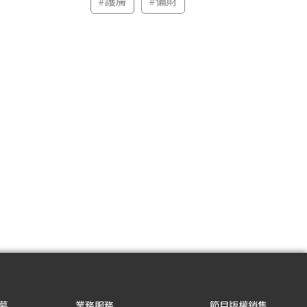
#
護膚
#
偏財
募
業務服務
節目版權銷售