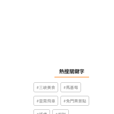
熱搜關鍵字
#
三峽美食
#
馬基莓
#
雲霄飛車
#
免門票景點