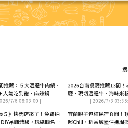
搜
5間推薦：５大溫體牛肉鍋、
2026台南餐廳推薦13間
＋人氣吃到飽、麻辣鍋
廳、現切溫體牛、海味米
2026/7/6 08:03:00 |
| 2026/7/3 03:35:
員５》快閃店來了！免費拍
宜蘭親子包棟民宿８間！
、DIY吊飾體驗，玩總聯名飾
超Chill，稻香城堡住進周