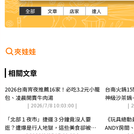
全部
文章
店家
達人
夾娃娃
相關文章
2026台南宵夜推薦16家！必吃3.2元小籠
台南火鍋1
包、凌晨開賣牛肉湯
神級沙茶鍋
| 2026/7/8 10:03:00 |
| 
「北部１夜市」捷運３分鐘竟沒人要
《玩具總動
逛？遭爆是行人地獄，這些美食卻被推
ANDY房間