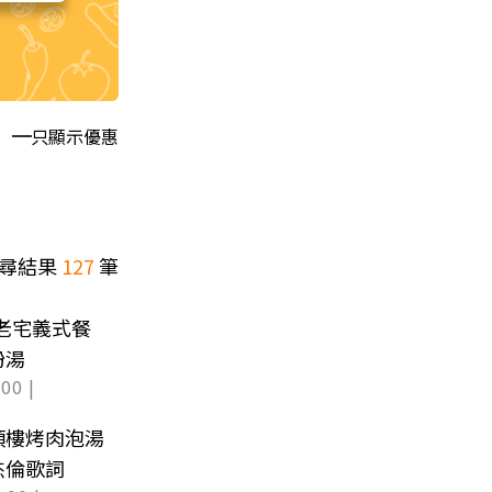
只顯示優惠
尋結果
127
筆
！老宅義式餐
粉湯
00 |
頂樓烤肉泡湯
杰倫歌詞