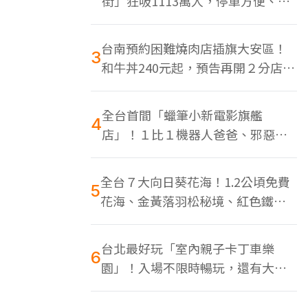
街」狂吸1113萬人，停車方便、特
色美食多
台南預約困難燒肉店插旗大安區！
3
和牛丼240元起，預告再開２分店、
地點曝光
全台首間「蠟筆小新電影旗艦
4
店」！１比１機器人爸爸、邪惡正
男，百款周邊買翻
全台７大向日葵花海！1.2公頃免費
5
花海、金黃落羽松秘境、紅色鐵橋
同框
台北最好玩「室內親子卡丁車樂
6
園」！入場不限時暢玩，還有大螢
幕Switch遊戲區