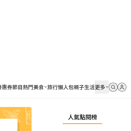
優惠券
節目
熱門
美食
旅行
懶人包
親子
生活
更多
人氣點閱榜