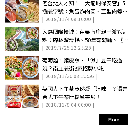
老台北人才知！「大龍峒保安宮」5
攤老字號：魚蛋炸肉圓、巨型肉羹、
| 2019/11/4 09:10:00 |
40年鵝血糕
入選國際慢城！苗栗南庄親子遊7亮
點：森林溜滑梯、50年芶芶麵、《賽
| 2019/7/25 12:25:25 |
德克‧巴萊》場景
芶芶麵、豬皮飯、「濕」豆干吃過
沒？南庄老街8家招牌小吃
| 2018/11/20 03:25:56 |
英國人下午茶竟然愛「這味」？還是
台式下午茶比較厲害啦！
| 2018/11/8 04:00:00 |
More