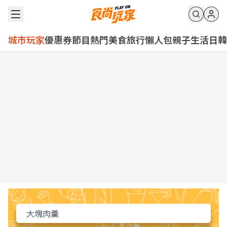
城市玩家
優惠券
節目
熱門
美食
旅行
懶人包
親子
生活
日韓