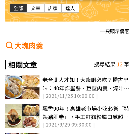
全部
文章
店家
達人
只顯示優惠
大塊肉羹
相關文章
搜尋結果
12
筆
老台北人才知！大龍峒必吃７攤古早
味：40年炸蛋餅、巨型肉羹、爆汁土
| 2021/11/25 10:00:00 |
鵝肉
飄香90年！高雄老市場小吃必嘗「特
製豬肝卷」，手工紅麴粉腸口感超Q
| 2021/9/29 09:30:00 |
彈