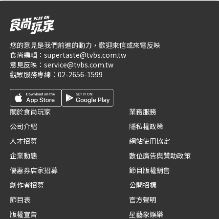
您的意見是我們前進的動力，歡迎來信或來電反映
食尚編輯：
supertaste@tvbs.com.tw
意見反映：
service@tvbs.com.tw
觀眾服務專線：
02-2656-1599
關於食尚玩家
業務服務
公司介紹
隱私權政策
人才招募
網站使用協定
企業動態
數位廣告與贊助政策
優惠券店家招募
節目版權銷售
創作者招募
公開招標
節目表
官方聲明
版權宣告
星藝象娛樂