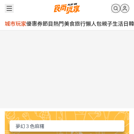
城市玩家
優惠券
節目
熱門
美食
旅行
懶人包
親子
生活
日韓