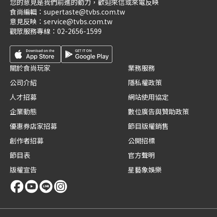
您的意見是我們前進的動力，歡迎來信或來電反映
食尚編輯：
supertaste@tvbs.com.tw
意見反映：
service@tvbs.com.tw
觀眾服務專線：
02-2656-1599
關於食尚玩家
業務服務
公司介紹
隱私權政策
人才招募
網站使用協定
企業動態
數位廣告與贊助政策
優惠券店家招募
節目版權銷售
創作者招募
公開招標
節目表
官方聲明
版權宣告
星藝象娛樂