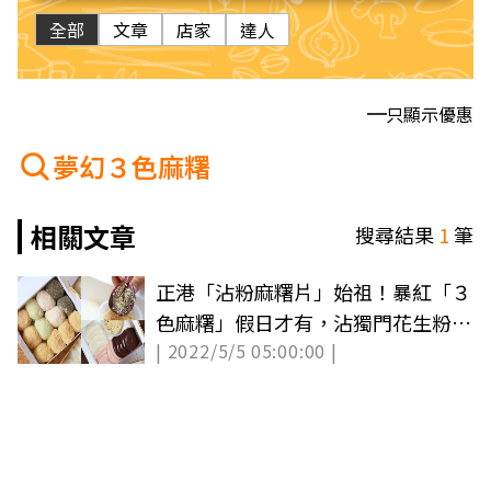
全部
文章
店家
達人
只顯示優惠
夢幻３色麻糬
相關文章
搜尋結果
1
筆
正港「沾粉麻糬片」始祖！暴紅「３
色麻糬」假日才有，沾獨門花生粉一
| 2022/5/5 05:00:00 |
吃上癮