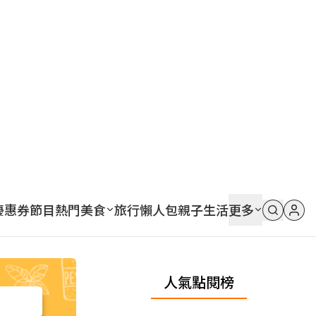
優惠券
節目
熱門
美食
旅行
懶人包
親子
生活
更多
人氣點閱榜