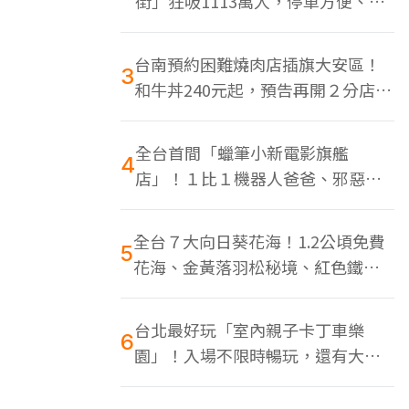
街」狂吸1113萬人，停車方便、特
色美食多
台南預約困難燒肉店插旗大安區！
3
和牛丼240元起，預告再開２分店、
地點曝光
全台首間「蠟筆小新電影旗艦
4
店」！１比１機器人爸爸、邪惡正
男，百款周邊買翻
全台７大向日葵花海！1.2公頃免費
5
花海、金黃落羽松秘境、紅色鐵橋
同框
台北最好玩「室內親子卡丁車樂
6
園」！入場不限時暢玩，還有大螢
幕Switch遊戲區