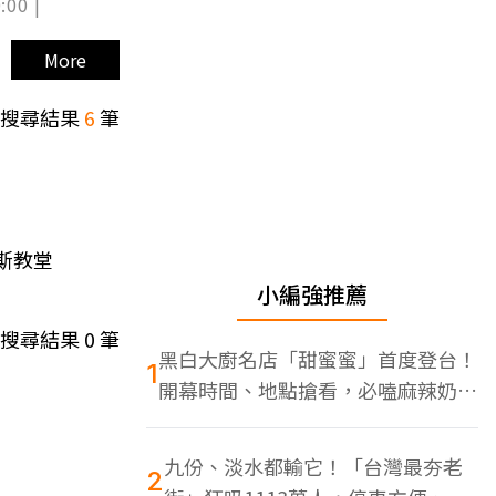
:00 |
More
搜尋結果
6
筆
斯教堂
小編強推薦
搜尋結果
0
筆
黑白大廚名店「甜蜜蜜」首度登台！
1
開幕時間、地點搶看，必嗑麻辣奶油
蝦
九份、淡水都輸它！「台灣最夯老
2