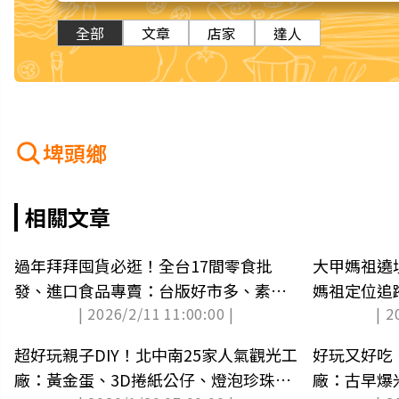
全部
文章
店家
達人
埤頭鄉
相關文章
過年拜拜囤貨必逛！全台17間零食批
大甲媽祖遶
發、進口食品專賣：台版好市多、素食
媽祖定位追
| 2026/2/11 11:00:00 |
| 2
超市
超好玩親子DIY！北中南25家人氣觀光工
好玩又好吃
廠：黃金蛋、3D捲紙公仔、燈泡珍珠奶
廠：古早爆