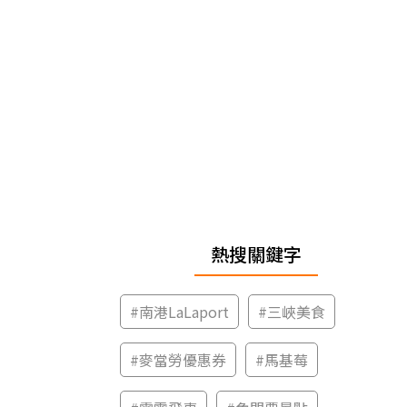
熱搜關鍵字
#
南港LaLaport
#
三峽美食
#
麥當勞優惠券
#
馬基莓