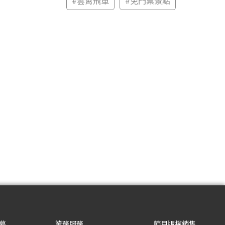
#
雲霄飛車
#
免門票景點
募
業務服務
節目版權銷售