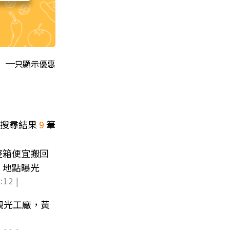
只顯示優惠
搜尋結果
9
筆
整箱便宜搬回
」地點曝光
:12 |
Y觀光工廠，黃