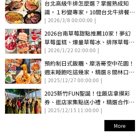
台北高級牛排怎麼選？掌握熟成知
識，１秒變專家，10間台北牛排餐廳
| 2026/3/8 00:00:00 |
推薦
2026台南草莓甜點推薦10家！夢幻
草莓蛋糕、爆量草莓冰、排隊草莓大
| 2026/1/22 02:00:00 |
福
預約制日式飯糰、摩洛哥空中花園！
週末睡飽吃這幾家，精選８間林口質
| 2025/12/27 00:00:00 |
感早午餐
2025新竹FUN聖誕！住飯店拿摸彩
券、逛店家集點送小禮，精選合作店
| 2025/12/15 11:00:00 |
家一次看
More