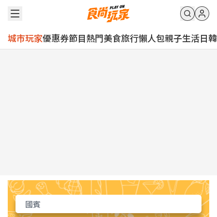
城市玩家
優惠券
節目
熱門
美食
旅行
懶人包
親子
生活
日韓