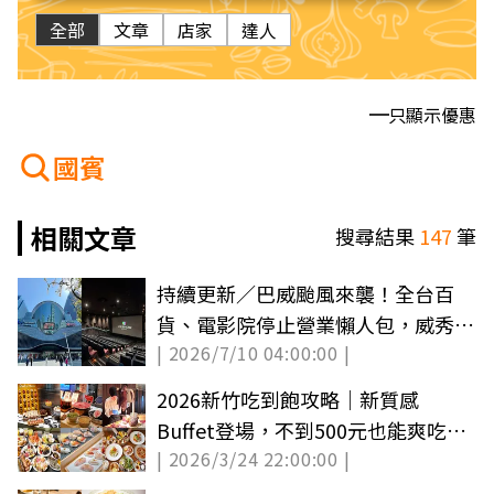
全部
文章
店家
達人
只顯示優惠
國賓
相關文章
搜尋結果
147
筆
持續更新／巴威颱風來襲！全台百
貨、電影院停止營業懶人包，威秀、
| 2026/7/10 04:00:00 |
國賓都沒開
2026新竹吃到飽攻略｜新質感
Buffet登場，不到500元也能爽吃日
| 2026/3/24 22:00:00 |
料！