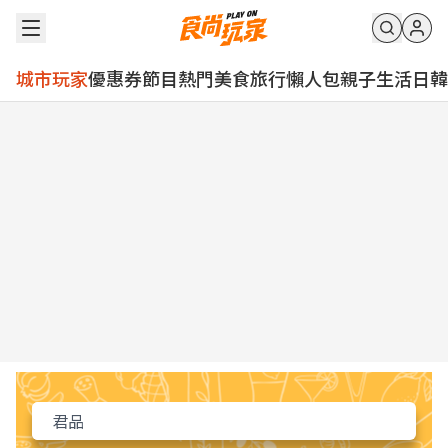
城市玩家
優惠券
節目
熱門
美食
旅行
懶人包
親子
生活
日韓