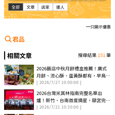
全部
文章
店家
達人
只顯示優惠
君品
相關文章
搜尋結果
151
筆
2026飯店中秋月餅禮盒推薦！廣式
月餅、流心酥、蛋黃酥都有，早鳥優
| 2026/7/27 10:00:00 |
惠一次看
2026台灣米其林指南完整名單出
爐！新竹、台南首度摘星，頤宮完成
| 2026/7/21 10:30:00 |
９連霸