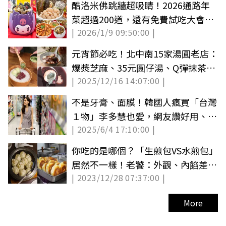
酷洛米佛跳牆超吸睛！2026通路年
菜超過200道，還有免費試吃大會快
| 2026/1/9 09:50:00 |
筆記
元宵節必吃！北中南15家湯圓老店：
爆漿芝麻、35元圓仔湯、Q彈抹茶白
| 2025/12/16 14:07:00 |
玉
不是牙膏、面膜！韓國人瘋買「台灣
１物」李多慧也愛，網友讚好用、便
| 2025/6/4 17:10:00 |
宜３倍
你吃的是哪個？「生煎包VS水煎包」
居然不一樣！老饕：外觀、內餡差很
| 2023/12/28 07:37:00 |
大
More