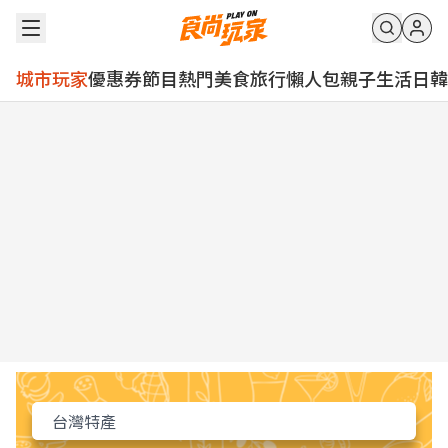
城市玩家
優惠券
節目
熱門
美食
旅行
懶人包
親子
生活
日韓