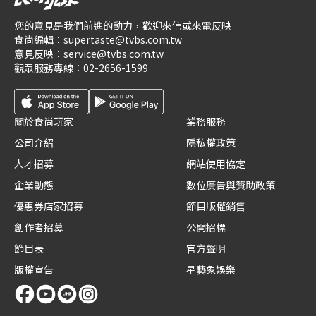
您的意見是我們前進的動力，歡迎來信或來電反映
食尚編輯：
supertaste@tvbs.com.tw
意見反映：
service@tvbs.com.tw
觀眾服務專線：
02-2656-1599
關於食尚玩家
業務服務
公司介紹
隱私權政策
人才招募
網站使用協定
企業動態
數位廣告與贊助政策
優惠券店家招募
節目版權銷售
創作者招募
公開招標
節目表
官方聲明
版權宣告
星藝象娛樂