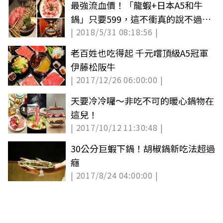
最強流血價！「龍蝦+日本A5和牛
鍋」只要599，這不衝真的說不過去
| 2018/5/31 08:18:56 |
了
老百姓也吃得起 千元嚐頂級A5冠軍
伊藤松阪牛
| 2017/12/26 06:00:00 |
天要冷冷囉～非吃不可的暖心鍋物在
這兒！
| 2017/10/12 11:30:48 |
30公分巨蝦下鍋！胡椒鍋新吃法超過
癮
| 2017/8/24 04:00:00 |