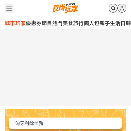
城市玩家
優惠券
節目
熱門
美食
旅行
懶人包
親子
生活
日韓