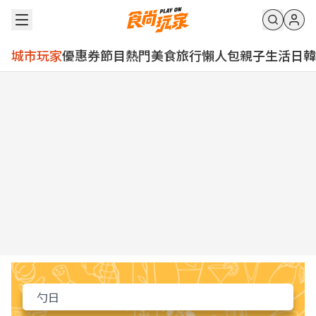
城市玩家
優惠券
節目
熱門
美食
旅行
懶人包
親子
生活
日韓