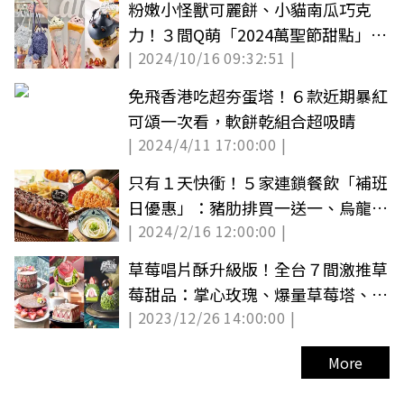
粉嫩小怪獸可麗餅、小貓南瓜巧克
力！３間Q萌「2024萬聖節甜點」一
| 2024/10/16 09:32:51 |
次看
免飛香港吃超夯蛋塔！６款近期暴紅
可頌一次看，軟餅乾組合超吸睛
| 2024/4/11 17:00:00 |
只有１天快衝！５家連鎖餐飲「補班
日優惠」：豬肋排買一送一、烏龍麵
| 2024/2/16 12:00:00 |
10元
草莓唱片酥升級版！全台７間激推草
莓甜品：掌心玫瑰、爆量草莓塔、草
| 2023/12/26 14:00:00 |
莓蒙布朗
More