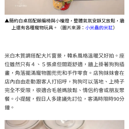
▲簡約白桌搭配藤編椅與小檯燈，整體氣氛安靜又放鬆，牆
上還有各種寵物玩具。（圖片來源：
小米蟲的米缸
）
米白木質調搭配大片窗景，韓系風格溫暖又好拍。座
位雖然只有４、５張桌但間距舒適，牆上掛著狗狗插
畫，角落擺滿寵物圍兜兜和手作零食。店狗妹妹會在
店內自由走動跟客人打招呼，狗狗可以落地、上椅子
完全不受限，很適合毛爸媽放鬆、情侶約會或朋友聚
餐。小提醒，假日人多建議先訂位，客滿時限時90分
鐘。