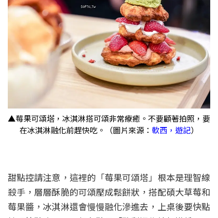
▲莓果可頌塔，冰淇淋搭可頌非常療癒。不要顧著拍照，要
在冰淇淋融化前趕快吃。（圖片來源：
軟西，遊記
）
甜點控請注意，這裡的「莓果可頌塔」根本是理智線
殺手，層層酥脆的可頌壓成鬆餅狀，搭配碩大草莓和
莓果醬，冰淇淋還會慢慢融化滲進去，上桌後要快點