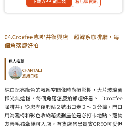
下載 APP 藏口袋
看店家資訊
04.Cro#fee 咖啡井復興店｜超韓系咖啡廳，每
個角落都好拍
達人推薦
CHANTAL.L。
旅攝日嚐
純白配亮綠色的韓系空間像時尚攝影棚，大片玻璃窗
採光無遮擋，每個角落怎麼拍都超好看。「Cro#fee
咖啡井」從忠孝復興站２號出口走２～３分鐘，門口
用海灘椅和彩色收納箱規劃座位是必打卡地點。寵物
友善毛孩牽繩可入店，有隻店狗黑貴賓OREO可愛但