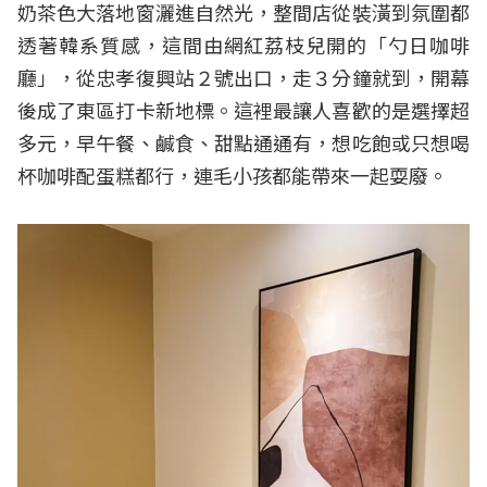
奶茶色大落地窗灑進自然光，整間店從裝潢到氛圍都
透著韓系質感，這間由網紅荔枝兒開的「勺日咖啡
廳」，從忠孝復興站２號出口，走３分鐘就到，開幕
後成了東區打卡新地標。這裡最讓人喜歡的是選擇超
多元，早午餐、鹹食、甜點通通有，想吃飽或只想喝
杯咖啡配蛋糕都行，連毛小孩都能帶來一起耍廢。