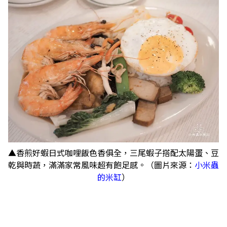
▲香煎好蝦日式咖哩飯色香俱全，三尾蝦子搭配太陽蛋、豆
乾與時蔬，滿滿家常風味超有飽足感。（圖片來源：
小米蟲
的米缸
）