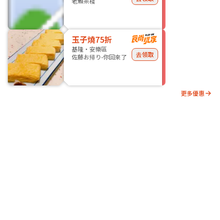
老賴茶棧
玉子燒75折
基隆・安樂區
去領取
佐藤お帰り-你回來了
更多優惠