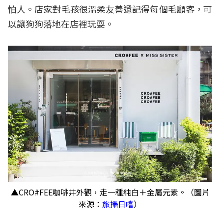
怕人。店家對毛孩很溫柔友善還記得每個毛顧客，可
以讓狗狗落地在店裡玩耍。
▲CRO#FEE咖啡井外觀，走一種純白＋金屬元素。（圖片
來源：
旅攝日嚐
）