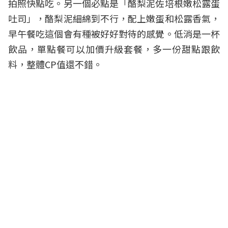
拍照快點吃。另一個必點是「酪梨泥佐培根嫩松露蛋
吐司」，酪梨泥細綿到不行，配上嫩蛋和松露香氣，
早午餐吃這個會有種被好好對待的感覺。低消是一杯
飲品，單點餐可以加價升級套餐，多一份甜點跟飲
料，整體CP值還不錯。