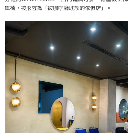
單椅，被形容為「被咖啡廳耽誤的傢俱店」。