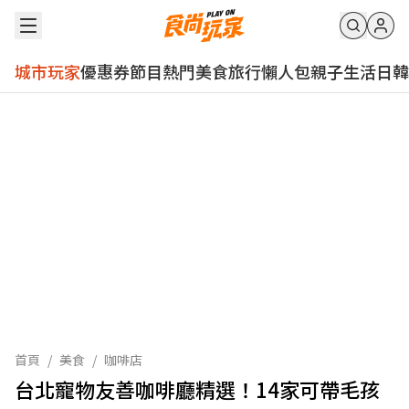
城市玩家
優惠券
節目
熱門
美食
旅行
懶人包
親子
生活
日韓
首頁
/
美食
/
咖啡店
台北寵物友善咖啡廳精選！14家可帶毛孩