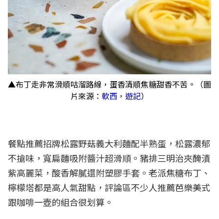
▲布丁走非常滑順咕溜路線，蛋香清順焦糖甜香不苦。（圖
片來源：
軟西，遊記
）
餐點推薦招牌松露野菇義大利麵配半熟蛋，松露濃郁
不搶味，寬扁麵吸附醬汁超滑順。豬排三明治夾醃漬
紫高麗菜，酸香解膩還附塑膠手套。老派焦糖布丁、
檸檬塔都是高人氣甜點，評論區不少人推薦芭樂美式
跟咖啡一壺的組合很划算。