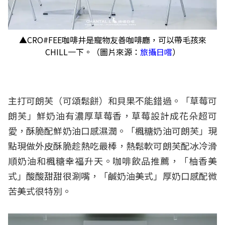
▲CRO#FEE咖啡井是寵物友善咖啡廳，可以帶毛孩來
CHILL一下。（圖片來源：
旅攝日嚐
）
主打可朗芙（可頌鬆餅）和貝果不能錯過。「草莓可
朗芙」鮮奶油有濃厚草莓香，草莓設計成花朵超可
愛，酥脆配鮮奶油口感濕潤。「楓糖奶油可朗芙」現
點現做外皮酥脆趁熱吃最棒，熱鬆軟可朗芙配冰冷滑
順奶油和楓糖幸福升天。咖啡飲品推薦，「柚香美
式」酸酸甜甜很涮嘴，「鹹奶油美式」厚奶口感配微
苦美式很特別。