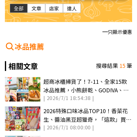
全部
文章
店家
達人
只顯示優惠
冰品推薦
相關文章
搜尋結果
15
筆
超商冰櫃掃貨了！7-11、全家15款
冰品推薦，小熊餅乾、GODIVA、
| 2026/7/1 18:54:38 |
PABLO都有
2026特殊口味冰品TOP10！香菜花
生、醬油黑豆超獵奇，「這款」買一
| 2026/7/1 08:00:00 |
送一必囤