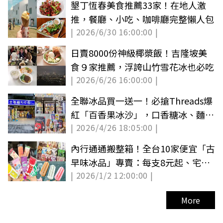
墾丁恆春美食推薦33家！在地人激
推，餐廳、小吃、咖啡廳完整懶人包
| 2026/6/30 16:00:00 |
日賣8000份神級椰漿飯！吉隆坡美
食９家推薦，浮誇山竹雪花冰也必吃
| 2026/6/26 16:00:00 |
全聯冰品買一送一！必搶Threads爆
紅「百香果冰沙」，口香糖冰、麵茶
| 2026/4/26 18:05:00 |
雪糕
內行通通搬整箱！全台10家便宜「古
早味冰品」專賣：每支8元起、宅配
| 2026/1/2 12:00:00 |
送到家
More