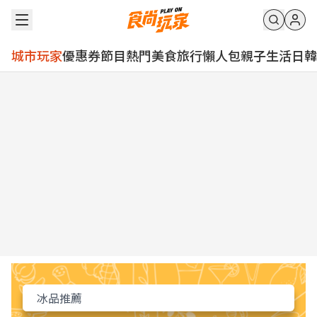
城市玩家
優惠券
節目
熱門
美食
旅行
懶人包
親子
生活
日韓