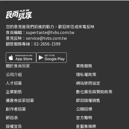
您的意見是我們前進的動力，歡迎來信或來電反映
食尚編輯：
supertaste@tvbs.com.tw
意見反映：
service@tvbs.com.tw
觀眾服務專線：
02-2656-1599
關於食尚玩家
業務服務
公司介紹
隱私權政策
人才招募
網站使用協定
企業動態
數位廣告與贊助政策
優惠券店家招募
節目版權銷售
創作者招募
公開招標
節目表
官方聲明
版權宣告
星藝象娛樂