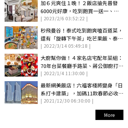
加６元爽住１晚！２飯店搶先普發
6000元好康，吃到飽買一送一、免
| 2023/2/6 03:52:22 |
費星宇機票
秒飛曼谷！泰式吃到飽爽嗑百道菜，
還有「旋轉下午茶」吃芒果飯、泰奶
| 2022/3/14 05:49:18 |
馬卡龍
大廚幫你做！４家名店宅配年菜組：
70年台菜餐廳手路菜、蔣公御廚打造
| 2022/1/4 11:30:00 |
菜單
最新網美飯店！六福客棧將變身「日
系打卡建築」，加碼11款春節必收禮
| 2021/12/30 06:30:00 |
盒
More