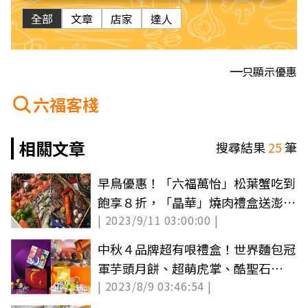
全部
文章
店家
達人
只顯示優惠
六福客棧
相關文章
搜尋結果
25
筆
早鳥優惠！「六福萬怡」松葉蟹吃到
飽享８折，「晶華」燒肉禮盒送澎湖
| 2023/9/11 03:00:00 |
海鮮組
中秋４品牌超有哏禮盒！世界麵包冠
軍芋頭月餅、超萌虎掌、酷聖石
| 2023/8/9 03:46:54 |
×LINE熊大