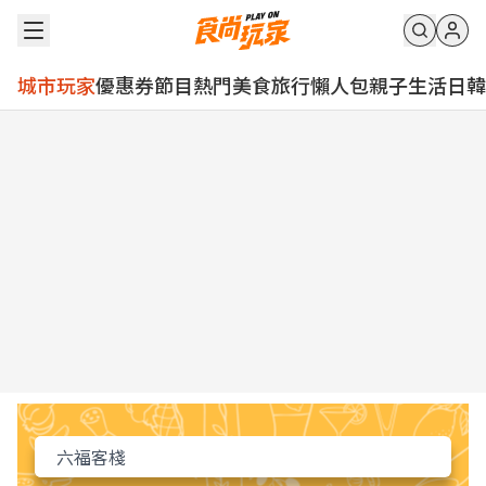
城市玩家
優惠券
節目
熱門
美食
旅行
懶人包
親子
生活
日韓