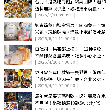
台北「港點吃到飽」霸氣回歸！逾50
道料理無限供應，必吃推車燒臘、蒸
| 2026/7/9 08:00:00 |
籠點心
週末衝華山逛家電展！闖關免費吃爆
米花、玩拍貼機，體驗小宅必備冰箱
| 2026/6/11 11:00:00 |
白吐司、果凍都上榜！「12種食物」
不鹹卻鈉含量爆表，吃多小心水腫、
| 2026/4/20 17:00:00 |
高血壓
你可曾在雪山救過一隻狐狸？網瘋傳
「醬板鴨」迷因是什麼？台北８家湘
| 2026/4/11 07:00:00 |
菜推薦
馬年就是要玩瑪利歐，過年耍廢在家
不無聊！編輯精選10款Switch/PS5
| 2026/2/13 19:00:00 |
派對遊戲