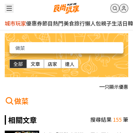
城市玩家
優惠券
節目
熱門
美食
旅行
懶人包
親子
生活
日韓
全部
文章
店家
達人
只顯示優惠
做菜
相關文章
搜尋結果
155
筆