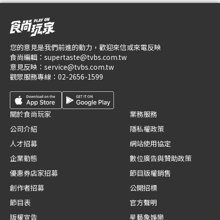
您的意見是我們前進的動力，歡迎來信或來電反映
食尚編輯：
supertaste@tvbs.com.tw
意見反映：
service@tvbs.com.tw
觀眾服務專線：
02-2656-1599
關於食尚玩家
業務服務
公司介紹
隱私權政策
人才招募
網站使用協定
企業動態
數位廣告與贊助政策
優惠券店家招募
節目版權銷售
創作者招募
公開招標
節目表
官方聲明
版權宣告
星藝象娛樂