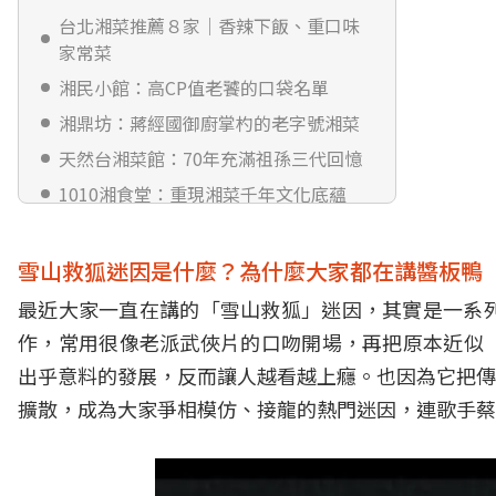
台北湘菜推薦８家｜香辣下飯、重口味
家常菜
湘民小館：高CP值老饕的口袋名單
湘鼎坊：蔣經國御廚掌杓的老字號湘菜
天然台湘菜館：70年充滿祖孫三代回憶
1010湘食堂：重現湘菜千年文化底蘊
巷子龍家常菜：巷仔內的厚實家味
瀟湘園：道地湖南麻辣鮮香好滋味
雪山救狐迷因是什麼？為什麼大家都在講醬板鴨
彭園創始店：日本貴婦團指定品嘗
最近大家一直在講的「雪山救狐」迷因，其實是一系列
花娘小館：黃仁勳最愛的川菜餐廳
作，常用很像老派武俠片的口吻開場，再把原本近似
湖南菜怎麼點？
出乎意料的發展，反而讓人越看越上癮。也因為它把傳
台北湖南菜常見問題
擴散，成為大家爭相模仿、接龍的熱門迷因，連歌手蔡