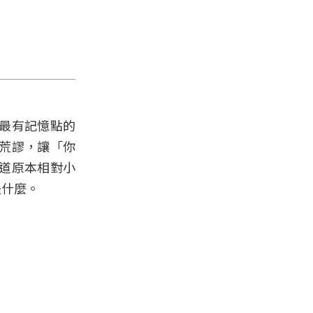
最有記憶點的
荒謬，讓「你
道原本相對小
是什麼。