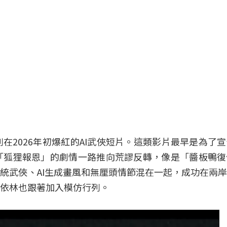
在2026年初爆紅的AI武俠短片。這類影片最早是為了
「狐狸報恩」的劇情一路推向荒謬反轉，像是「醬板鴨復
統武俠、AI生成畫風和無厘頭情節混在一起，成功在兩
依林也跟著加入模仿行列。