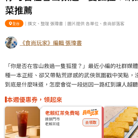
菜推薦
｜撰文、整理 張瑋書｜圖片提供 各單位、食尚部落客
全台
《食尚玩家》編輯 張瑋書
「你是否在雪山救過一隻狐狸？」最近小編的社群媒體
種一本正經、卻又帶點荒謬感的武俠氛圍戳中笑點，
到底是什麼味道，怎麼會從一段迷因一路紅到讓人越聽
本週優惠券，領起來
老賴紅茶免費喝
連鎖門市
去領取
老賴茶棧