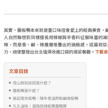
其實，醬板鴨本來就是重口味控會愛上的經典美食，
人自然聯想到同樣擅長用辣椒與辛香料征服味蕾的湖
辣，而是香、鹹、辣層層堆疊出的過癮感。這篇就從
力，順便整理出台北值得收進口袋的湘菜餐廳。
下載食
文章目錄
雪山救狐迷因是什麼？
醬板鴨是什麼？
吳記南京板鴨：陳年老滷熬制鹹香板鴨
久久滷味：湖南麻辣板鴨醬鴨脖