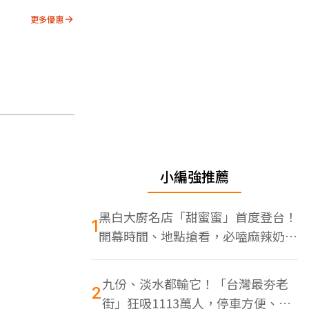
更多優惠
小編強推薦
黑白大廚名店「甜蜜蜜」首度登台！
1
開幕時間、地點搶看，必嗑麻辣奶油
蝦
九份、淡水都輸它！「台灣最夯老
2
街」狂吸1113萬人，停車方便、特