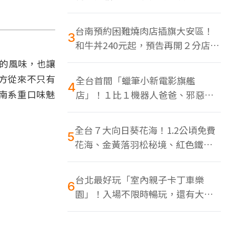
色美食多
台南預約困難燒肉店插旗大安區！
3
和牛丼240元起，預告再開２分店、
地點曝光
的風味，也讓
方從來不只有
全台首間「蠟筆小新電影旗艦
4
南系重口味魅
店」！１比１機器人爸爸、邪惡正
男，百款周邊買翻
全台７大向日葵花海！1.2公頃免費
5
花海、金黃落羽松秘境、紅色鐵橋
同框
台北最好玩「室內親子卡丁車樂
6
園」！入場不限時暢玩，還有大螢
幕Switch遊戲區