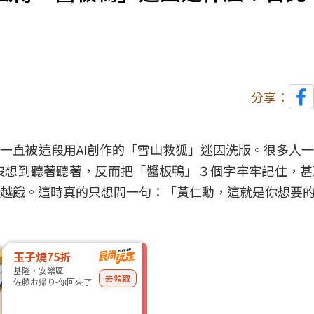
分享：
一直被這段用AI創作的「雪山救狐」迷因洗版。很多人
沒想到聽著聽著，反而把「醬板鴨」３個字牢牢記住，甚
越餓。這時真的只想問一句：「黃仁勳，這就是你想要
玉子燒75折
基隆・安樂區
去領取
佐藤お帰り-你回來了