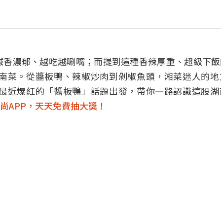
鹹香濃郁、越吃越唰嘴；而提到這種香辣厚重、超級下飯
南菜。從醬板鴨、辣椒炒肉到剁椒魚頭，湘菜迷人的地
最近爆紅的「醬板鴨」話題出發，帶你一路認識這股湖
尚APP，天天免費抽大獎！