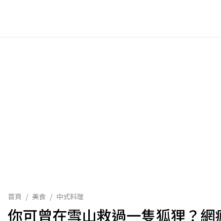
首頁
/
美食
/
中式料理
你可曾在雪山救過一隻狐狸？網