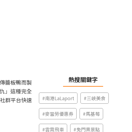
熱搜關鍵字
宣傳醬板鴨而製
仇」這種完全
#
南港LaLaport
#
三峽美食
岸社群平台快速
#
麥當勞優惠券
#
馬基莓
#
雲霄飛車
#
免門票景點