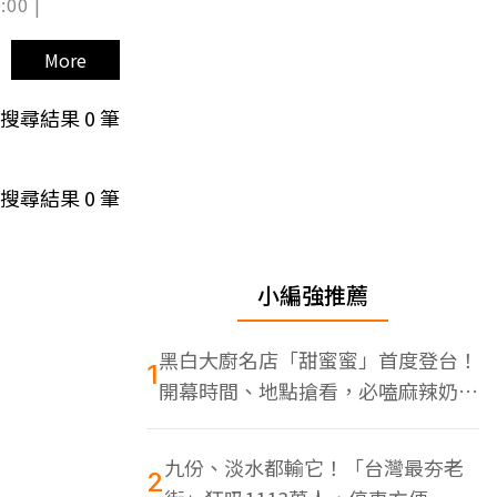
:00 |
More
搜尋結果
0
筆
搜尋結果
0
筆
小編強推薦
黑白大廚名店「甜蜜蜜」首度登台！
1
開幕時間、地點搶看，必嗑麻辣奶油
蝦
九份、淡水都輸它！「台灣最夯老
2