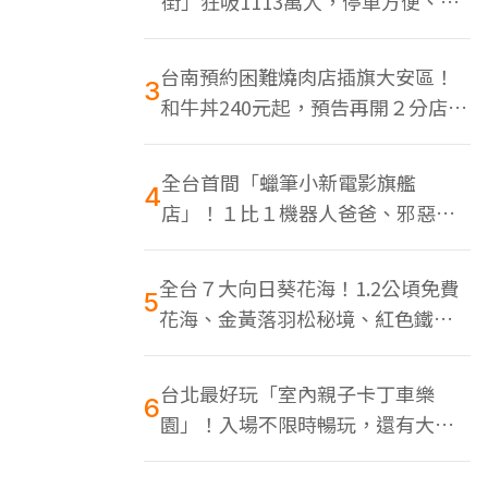
街」狂吸1113萬人，停車方便、特
色美食多
台南預約困難燒肉店插旗大安區！
3
和牛丼240元起，預告再開２分店、
地點曝光
全台首間「蠟筆小新電影旗艦
4
店」！１比１機器人爸爸、邪惡正
男，百款周邊買翻
全台７大向日葵花海！1.2公頃免費
5
花海、金黃落羽松秘境、紅色鐵橋
同框
台北最好玩「室內親子卡丁車樂
6
園」！入場不限時暢玩，還有大螢
幕Switch遊戲區