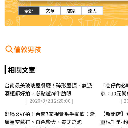
全部
文章
店家
達人
倫敦男孩
相關文章
台南最美玻璃屋餐廳！碎形屋頂、氣派
「巷仔內必
酒櫃都好拍，必點爐烤牛肋眼
家：10元
| 2020/9/2 12:20:00 |
| 2
粽
好喝又好拍！台南7家視覺系手搖飲：漸
【新開店】
層星空蘇打、白色柴犬、泰式奶泡
重現千年扯