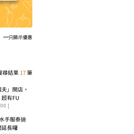
只顯示優惠
搜尋結果
17
筆
糯夫」開店，
超有FU
00 |
水手服泰迪
間延長囉