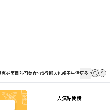
優惠券
節目
熱門
美食
旅行
懶人包
親子
生活
更多
人氣點閱榜