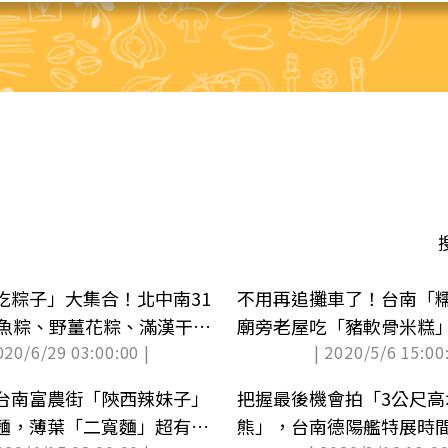
吃粽子」大集合！北中南31
不用再追攤車了！台南「
魷魚粽、野薑花粽、滿漢干貝
廟旁老屋吃「豬軟骨米糕」
020/6/29 03:00:00 |
| 2020/5/6 15:00:
台南富農街「陝西辣妹子」
把握最後機會拍「3公尺高
麵，薄葉「二寬麵」超有特
熊」，台南德陽艦特展時