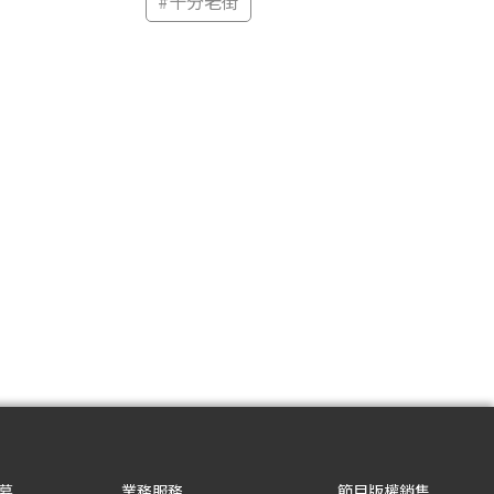
#
十分老街
募
業務服務
節目版權銷售