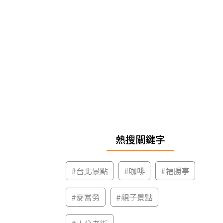
熱搜關鍵字
#
台北景點
#
咖啡
#
福勝亭
#
麥當勞
#
親子景點