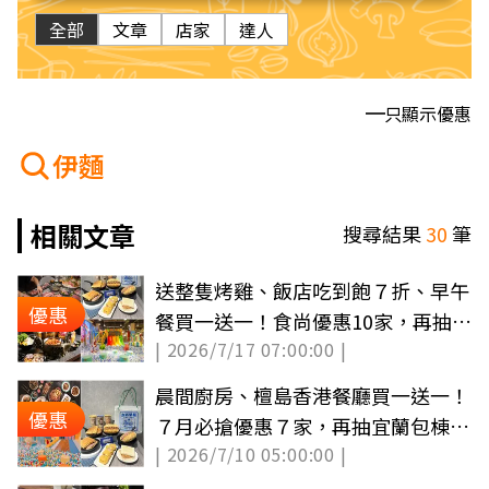
全部
文章
店家
達人
只顯示優惠
伊麵
相關文章
搜尋結果
30
筆
送整隻烤雞、飯店吃到飽７折、早午
優惠
餐買一送一！食尚優惠10家，再抽日
| 2026/7/17 07:00:00 |
式民宿（中獎公布）
晨間廚房、檀島香港餐廳買一送一！
優惠
７月必搶優惠７家，再抽宜蘭包棟民
| 2026/7/10 05:00:00 |
宿（中獎公布）