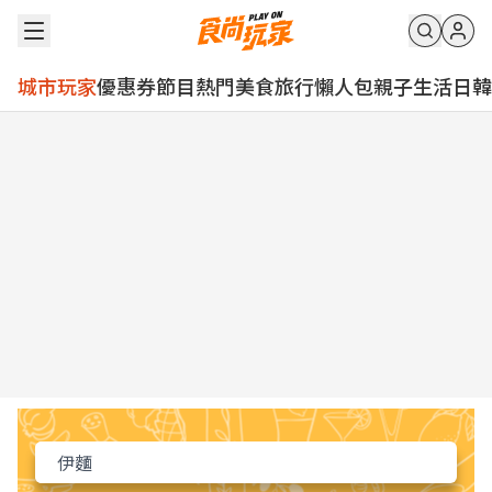
城市玩家
優惠券
節目
熱門
美食
旅行
懶人包
親子
生活
日韓