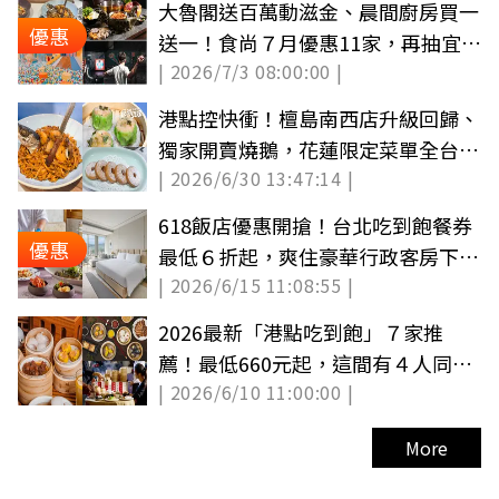
大魯閣送百萬動滋金、晨間廚房買一
優惠
送一！食尚７月優惠11家，再抽宜蘭
| 2026/7/3 08:00:00 |
民宿（中獎公布）
港點控快衝！檀島南西店升級回歸、
獨家開賣燒鵝，花蓮限定菜單全台吃
| 2026/6/30 13:47:14 |
得到
618飯店優惠開搶！台北吃到飽餐券
優惠
最低６折起，爽住豪華行政客房下殺
| 2026/6/15 11:08:55 |
33折
2026最新「港點吃到飽」７家推
薦！最低660元起，這間有４人同行
| 2026/6/10 11:00:00 |
１人免費
More