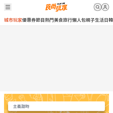
城市玩家
優惠券
節目
熱門
美食
旅行
懶人包
親子
生活
日韓