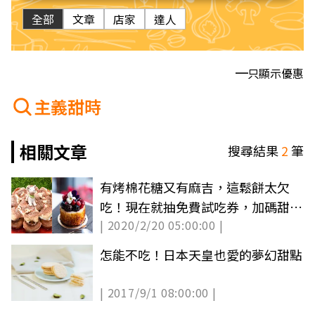
全部
文章
店家
達人
只顯示優惠
主義甜時
相關文章
搜尋結果
2
筆
有烤棉花糖又有麻吉，這鬆餅太欠
吃！現在就抽免費試吃券，加碼甜點
| 2020/2/20 05:00:00 |
名店SEASON經典款
怎能不吃！日本天皇也愛的夢幻甜點
| 2017/9/1 08:00:00 |