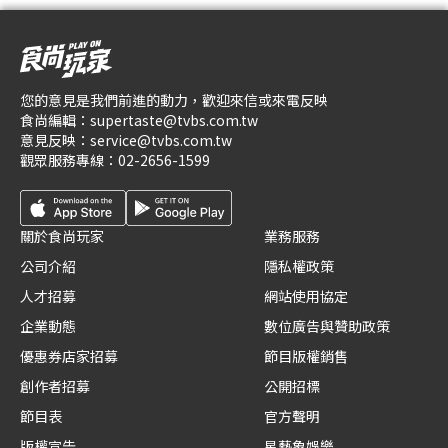
您的意見是我們前進的動力，歡迎來信或來電反映
食尚編輯：
supertaste@tvbs.com.tw
意見反映：
service@tvbs.com.tw
觀眾服務專線：
02-2656-1599
關於食尚玩家
業務服務
公司介紹
隱私權政策
人才招募
網站使用協定
企業動態
數位廣告與贊助政策
優惠券店家招募
節目版權銷售
創作者招募
公開招標
節目表
官方聲明
版權宣告
星藝象娛樂