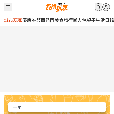
城市玩家
優惠券
節目
熱門
美食
旅行
懶人包
親子
生活
日韓