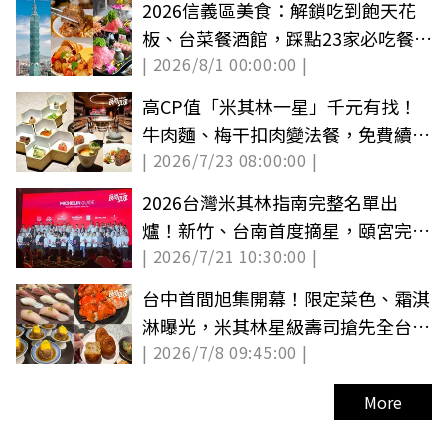
2026信義區美食：解鎖吃到飽天花
板、台菜餐酒館，踩點23家必吃餐
| 2026/8/1 00:00:00 |
廳！
高CP值「米其林一星」千元有找！
牛肉麵、梅干扣肉變法餐，免費續洋
| 2026/7/23 08:00:00 |
芋、玩盲盒
2026台灣米其林指南完整名單出
爐！新竹、台南首度摘星，頤宮完成
| 2026/7/21 10:30:00 |
９連霸
台中首間旭集開幕！限定菜色、霜淇
淋曝光，米其林星級壽司搶先全台吃
| 2026/7/8 09:45:00 |
到飽
More