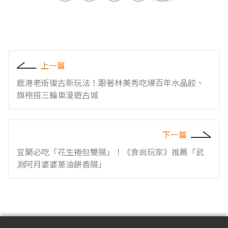
上一篇
鹿港老街復古新玩法！跟著林美秀吃爆百年水晶餃、
旗袍搭三輪車漫遊古城
下一篇
宜蘭必吃「花生捲包雙腸」！《食尚玩家》推薦「武
淵阿月婆婆蔥油餅香腸」