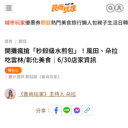
城市玩家
優惠券
節目
熱門
美食
旅行
懶人包
親子
生活
日韓
首頁
/
節目
開攤瘋搶「秒殺級水煎包」！風田、朵拉
吃雲林/彰化美食｜6/30店家資訊
全台
｜圖片提供 節目部《食尚玩家》
《食尚玩家》主持人 朵拉
分享：