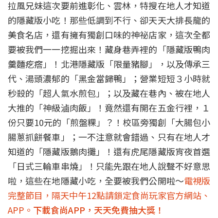
拉風兄妹這次要前進彰化、雲林，特搜在地人才知道
的隱藏版小吃！那些低調到不行、卻天天大排長龍的
美食名店，還有擁有獨創口味的神祕店家，這次全都
要被我們一一挖掘出來！藏身巷弄裡的「隱藏版鴨肉
羹麵疙瘩」！北港隱藏版「限量豬腳」，以及傳承三
代、湯頭濃郁的「黑金當歸鴨」；營業短短３小時就
秒殺的「超人氣水煎包」；以及藏在巷內、被在地人
大推的「神級滷肉飯」！竟然還有開在五金行裡，１
份只要10元的「煎盤粿」？！校區旁獨創「大腸包小
腸蔥抓餅餐車」；一不注意就會錯過、只有在地人才
知道的「隱藏版鵝肉攤」！還有虎尾隱藏版宵夜首選
「日式三輪車串燒」！只能先跟在地人說聲不好意思
啦，這些在地隱藏小吃，全要被我們公開啦～
電視版
完整節目，隔天中午12點請鎖定食尚玩家官方網站、
APP。
下載食尚APP，天天免費抽大獎！