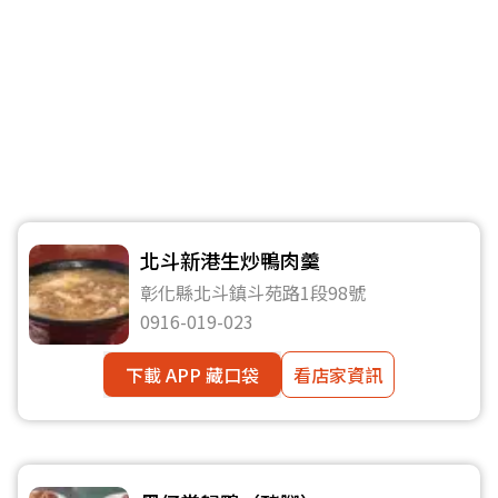
北斗新港生炒鴨肉羹
彰化縣北斗鎮斗苑路1段98號
0916-019-023
下載 APP 藏口袋
看店家資訊