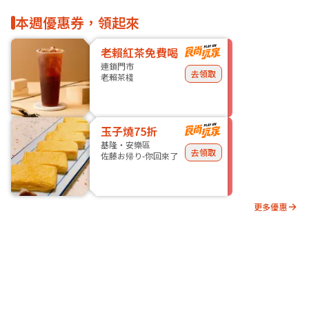
本週優惠券，領起來
老賴紅茶免費喝
連鎖門市
去領取
老賴茶棧
玉子燒75折
基隆・安樂區
去領取
佐藤お帰り-你回來了
更多優惠