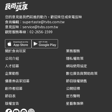
您的意見是我們前進的動力，歡迎來信或來電反映
食尚編輯：
supertaste@tvbs.com.tw
意見反映：
service@tvbs.com.tw
觀眾服務專線：
02-2656-1599
關於食尚玩家
業務服務
公司介紹
隱私權政策
人才招募
網站使用協定
企業動態
數位廣告與贊助政策
優惠券店家招募
節目版權銷售
創作者招募
公開招標
節目表
官方聲明
版權宣告
星藝象娛樂