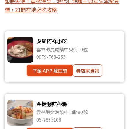
即將失傳！員林傳奇：活化石炒麵＋50年火雲掌豆
標，21間在地必吃攻略
虎尾阿祥小吃
雲林縣虎尾鎮中央街10號
0979-768-255
下載 APP 藏口袋
看店家資訊
金捷發煎盤粿
雲林縣北港鎮中山路80號
05-7835108