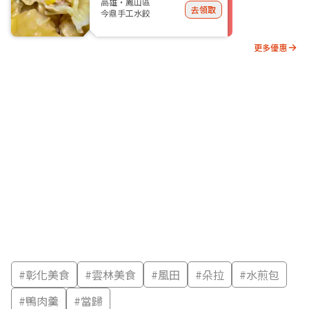
高雄・鳳山區
去領取
今鼎手工水餃
更多優惠
#
彰化美食
#
雲林美食
#
風田
#
朵拉
#
水煎包
#
鴨肉羹
#
當歸