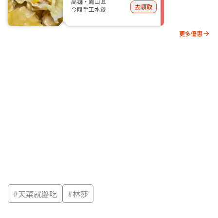
高雄・鳳山區
去領取
今鼎手工水餃
更多優惠
#
天菜就醬吃
#
林莎