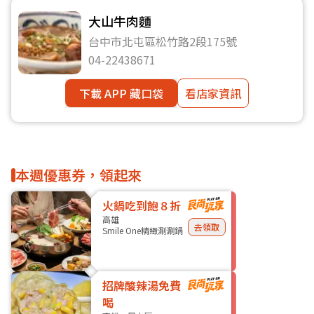
大山牛肉麵
台中市北屯區松竹路2段175號
04-22438671
下載 APP 藏口袋
看店家資訊
本週優惠券，領起來
火鍋吃到飽８折
高雄
去領取
Smile One精緻涮涮鍋
招牌酸辣湯免費
喝