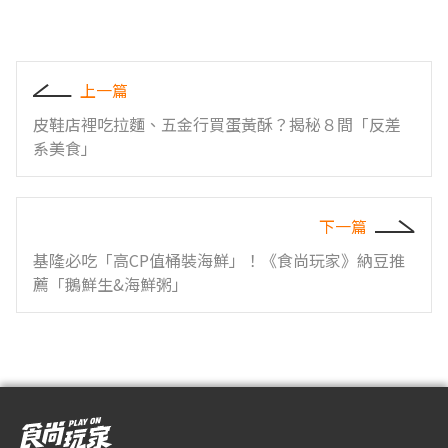
上一篇
皮鞋店裡吃拉麵、五金行買蛋黃酥？揭秘８間「反差
系美食」
下一篇
基隆必吃「高CP值桶裝海鮮」！《食尚玩家》納豆推
薦「鵝鮮生&海鮮粥」