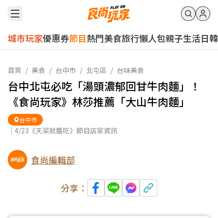
城市玩家
優惠券
節目
熱門
美食
旅行
懶人包
親子
生活
日韓
首頁
/
美食
/
台中市
/
北屯區
/
台味美食
台中北屯必吃「湯頭濃郁回甘牛肉麵」！
《食尚玩家》林莎推薦「大山牛肉麵」
台中市
｜4/23《天菜就醬吃》節目店家資訊
食尚編輯部
分享：