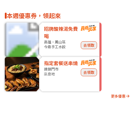
本週優惠券，領起來
招牌酸辣湯免費
喝
高雄・鳳山區
去領取
今鼎手工水餃
指定套餐送串燒
連鎖門市
去領取
柒息地
更多優惠