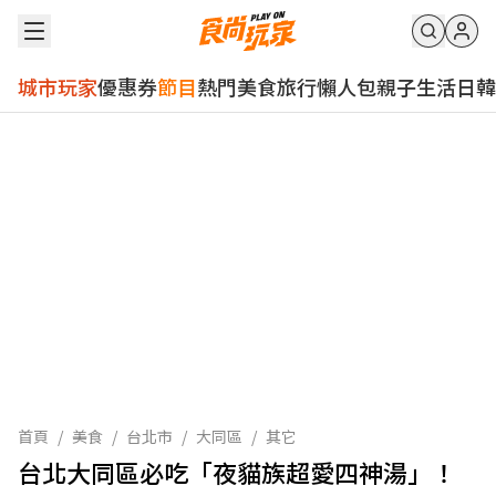
城市玩家
優惠券
節目
熱門
美食
旅行
懶人包
親子
生活
日韓
首頁
/
美食
/
台北市
/
大同區
/
其它
台北大同區必吃「夜貓族超愛四神湯」！