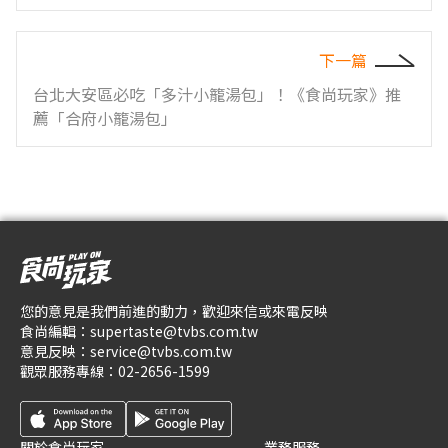
下一篇
台北大安區必吃「多汁小籠湯包」！《食尚玩家》推
薦「合府小籠湯包」
您的意見是我們前進的動力，歡迎來信或來電反映
食尚編輯：
supertaste@tvbs.com.tw
意見反映：
service@tvbs.com.tw
觀眾服務專線：
02-2656-1599
關於食尚玩家
業務服務