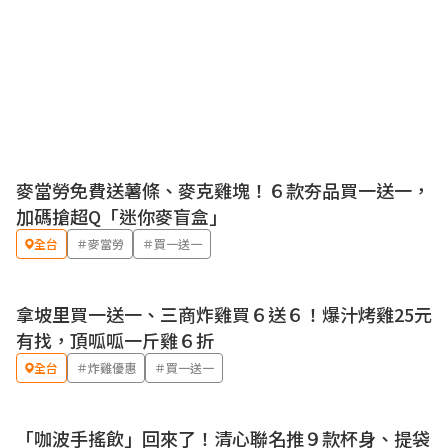
麥當勞免費送薯條、麥克雞塊！６款夯品買一送一，
優惠
加碼搶超Q「迷你麥盲盒」
全台
＃麥當勞
＃買一送一
拿坡里買一送一、三商炸雞買６送６！爆汁烤雞25元
優惠
有找，頂呱呱一斤雞６折
全台
＃炸雞優惠
＃買一送一
「咖波手搖飲」回來了！清心聯名推９款杯身、提袋