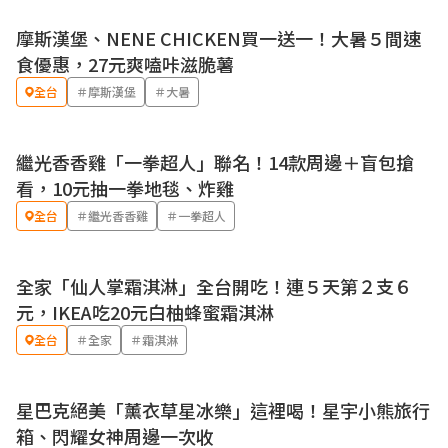
摩斯漢堡、NENE CHICKEN買一送一！大暑５間速
優惠
食優惠，27元爽嗑咔滋脆薯
全台
＃摩斯漢堡
＃大暑
繼光香香雞「一拳超人」聯名！14款周邊＋盲包搶
看，10元抽一拳地毯、炸雞
全台
＃繼光香香雞
＃一拳超人
全家「仙人掌霜淇淋」全台開吃！連５天第２支６
優惠
元，IKEA吃20元白柚蜂蜜霜淇淋
全台
＃全家
＃霜淇淋
星巴克絕美「薰衣草星冰樂」這裡喝！星宇小熊旅行
箱、閃耀女神周邊一次收