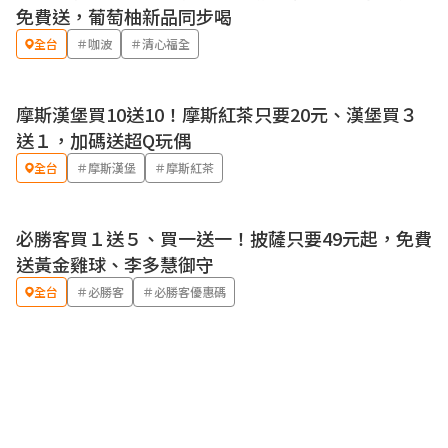
免費送，葡萄柚新品同步喝
全台
＃咖波
＃清心福全
摩斯漢堡買10送10！摩斯紅茶只要20元、漢堡買３
優惠
送１，加碼送超Q玩偶
全台
＃摩斯漢堡
＃摩斯紅茶
必勝客買１送５、買一送一！披薩只要49元起，免費
優惠
送黃金雞球、李多慧御守
全台
＃必勝客
＃必勝客優惠碼