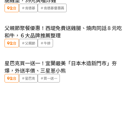
脆雞堡，39元爽嗑炸雞
全台
＃肯德基
＃肯德基優惠碼
父親節聚餐優惠！西堤免費送雞腿、燒肉同話８元吃
優惠
和牛，６大品牌推薦整理
全台
＃父親節
＃牛排
星巴克買一送一！宜蘭最美「日本木造新門市」夯
優惠
爆，外送半價、三星蔥小熊
全台
＃星巴克
＃買一送一