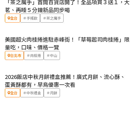
「茶之魔手」首間百貨店開了！全品項買３送１，大
茗、再睡５分鐘新品同步喝
全台
＃手搖飲
＃茶之魔手
美國超火肉桂捲進駐赤峰街！「草莓起司肉桂捲」限
量吃，口味、價格一覽
台北市
＃肉桂捲
＃中山
2026飯店中秋月餅禮盒推薦！廣式月餅、流心酥、
蛋黃酥都有，早鳥優惠一次看
全台
＃中秋禮盒
＃月餅