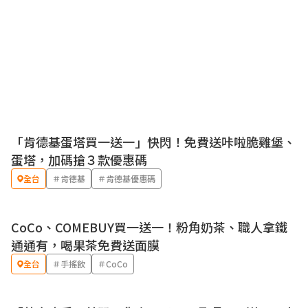
「肯德基蛋塔買一送一」快閃！免費送咔啦脆雞堡、
優惠
蛋塔，加碼搶３款優惠碼
全台
＃肯德基
＃肯德基優惠碼
CoCo、COMEBUY買一送一！粉角奶茶、職人拿鐵
優惠
通通有，喝果茶免費送面膜
全台
＃手搖飲
＃CoCo