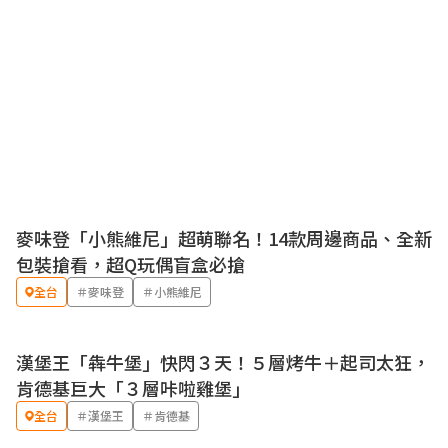
麥味登「小熊維尼」超萌聯名！14款周邊商品、全新
包裝搶看，超Q玩偶盲盒必搶
全台
＃麥味登
＃小熊維尼
漢堡王「犇牛堡」快閃３天！５層烤牛＋起司太狂，
優惠
肯德基巨大「３層咔啦雞堡」
全台
＃漢堡王
＃肯德基