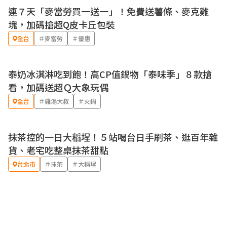
連７天「麥當勞買一送一」！免費送薯條、麥克雞
優惠
塊，加碼搶超Q皮卡丘包裝
全台
＃麥當勞
＃優惠
泰奶冰淇淋吃到飽！高CP值鍋物「泰味季」８款搶
優惠
看，加碼送超Ｑ大象玩偶
全台
＃雞湯大叔
＃火鍋
抹茶控的一日大稻埕！５站喝台日手刷茶、逛百年雜
貨、老宅吃整桌抹茶甜點
台北市
＃抹茶
＃大稻埕