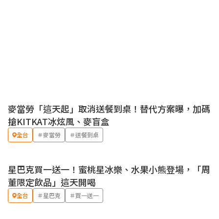
麥當勞「這天起」取消送餐到桌！替代方案曝，加碼
搶KITKAT冰炫風、麥盲盒
全台
＃麥當勞
＃送餐到桌
星巴克買一送一！蜜桃星冰樂、水果小熊登場，「周
優惠
董限定飲品」這天開喝
全台
＃星巴克
＃買一送一