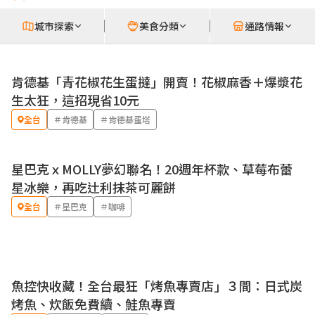
城市探索
美食分類
通路情報
肯德基「青花椒花生蛋撻」開賣！花椒麻香＋爆漿花
優惠
生太狂，這招現省10元
全台
＃肯德基
＃肯德基蛋塔
星巴克ｘMOLLY夢幻聯名！20週年杯款、草莓布蕾
星冰樂，再吃辻利抹茶可麗餅
全台
＃星巴克
＃咖啡
魚控快收藏！全台最狂「烤魚專賣店」３間：日式炭
烤魚、炊飯免費續、鮭魚專賣