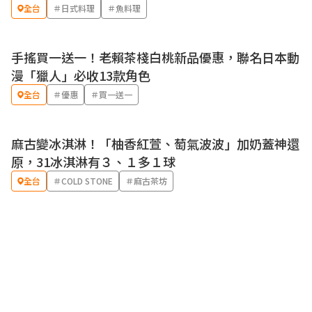
全台
＃日式料理
＃魚料理
手搖買一送一！老賴茶棧白桃新品優惠，聯名日本動
優惠
漫「獵人」必收13款角色
全台
＃優惠
＃買一送一
麻古變冰淇淋！「柚香紅萱、萄氣波波」加奶蓋神還
優惠
原，31冰淇淋有３、１多１球
全台
＃COLD STONE
＃麻古茶坊