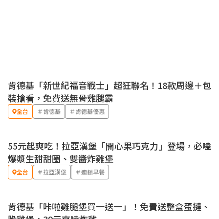
肯德基「新世紀福音戰士」超狂聯名！18款周邊＋包
優惠
裝搶看，免費送無骨雞腿霸
全台
＃肯德基
＃肯德基優惠
55元起爽吃！拉亞漢堡「開心果巧克力」登場，必嗑
優惠
爆漿生甜甜圈、雙醬炸雞堡
全台
＃拉亞漢堡
＃連鎖早餐
肯德基「咔啦雞腿堡買一送一」！免費送整盒蛋撻、
優惠