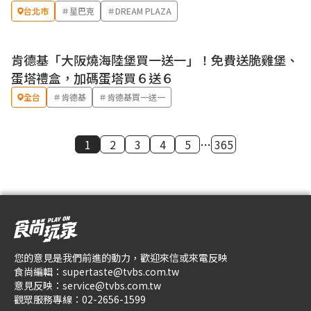
台北市
＃星巴克
＃DREAM PLAZA
肯德基「大阪燒海陸堡買一送一」！免費送脆雞堡、
優惠
蛋塔禮盒，加碼蛋塔買６送６
全台
＃肯德基
＃肯德基買一送一
1
2
3
4
5
…
365
您的意見是我們前進的動力，歡迎來信或來電反映
食尚編輯：
supertaste@tvbs.com.tw
意見反映：
service@tvbs.com.tw
觀眾服務專線：
02-2656-1599