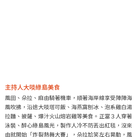
主持人大啖綠島美食
風田、朵拉、麻由騎著機車，順著海岸線享受陣陣海
風吹拂，沿途大啖塔可飯、海燕窩刨冰、泡系雞白湯
拉麵、披薩、爆汁火山熔岩雞等美食。正當３人穿著
泳裝、醉心綠島風光，製作人冷不防丟出紅毯，沒來
由就開始「炸裂熱舞大賽」，朵拉尬笑左右晃動，風