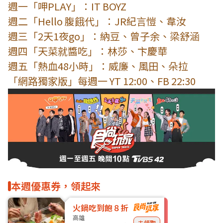
週一「呷PLAY」：IT BOYZ
週二「Hello 腹餓代」：JR紀言愷、韋汝
週三「2天1夜go」：納豆、曾子余、梁舒涵
週四「天菜就醬吃」：林莎、卞慶華
週五「熱血48小時」：威廉、風田、朵拉
「網路獨家版」每週一 YT 12:00、FB 22:30
本週優惠券，領起來
火鍋吃到飽８折
高雄
去領取