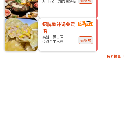
Smile One精緻涮涮鍋
招牌酸辣湯免費
喝
高雄・鳳山區
去領取
今鼎手工水餃
更多優惠