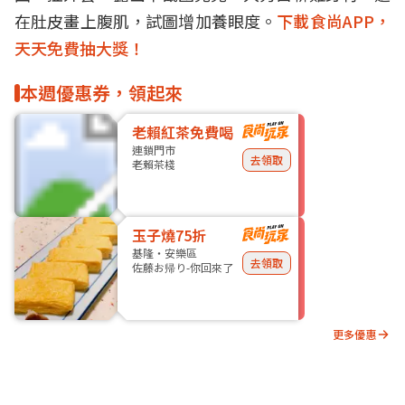
在肚皮畫上腹肌，試圖增加養眼度。
下載食尚APP，
天天免費抽大獎！
本週優惠券，領起來
老賴紅茶免費喝
連鎖門市
去領取
老賴茶棧
玉子燒75折
基隆・安樂區
去領取
佐藤お帰り-你回來了
更多優惠