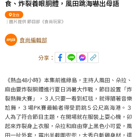
食、炸裂養眼胴體，風田跳海嚇出母語
全台
｜圖片提供 節目部《食尚玩家》
食尚編輯部
分享：
《熱血48小時》本集前進綠島，主持人風田、朵拉、
麻由要炸裂胴體進行夏日消暑大作戰，節目設置「炸
裂熱舞大賽」，３人只要一看到紅毯，就得隨著音樂
尬舞，３場PK賽最輸者得受罰跳５公尺高海港。３
人為了符合節目主題，在開場就在服裝上耍心機，卯
起來炸裂身上衣服，朵拉和麻由穿上黑色小可愛，風
田一扯外套，露出半截圍兜兜，大秀白斬雞身材，還