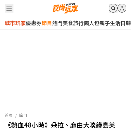
城市玩家
優惠券
節目
熱門
美食
旅行
懶人包
親子
生活
日韓
首頁
/
節目
《熱血48小時》朵拉、麻由大啖綠島美