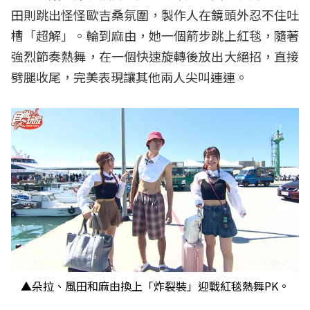
田則跳出怪怪歐吉桑氛圍，製作人在鏡頭外忍不住吐
槽「超解」。輪到麻由，她一個箭步跳上紅毯，隨著
強烈節奏熱舞，在一個快速旋轉後放出大絕招，直接
劈腿收尾，完美表現讓其他兩人尖叫連連。
▲朵拉、風田和麻由換上「炸裂裝」迎戰紅毯熱舞PK。