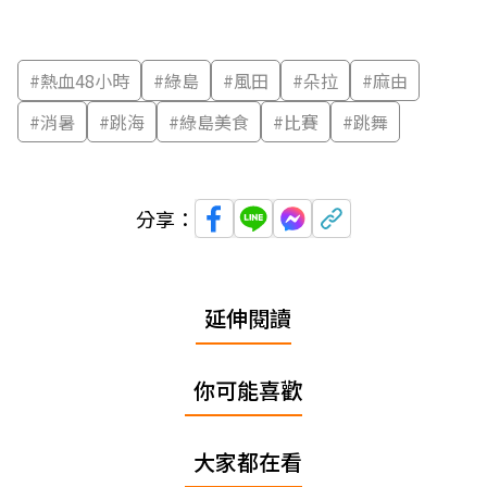
#
熱血48小時
#
綠島
#
風田
#
朵拉
#
麻由
#
消暑
#
跳海
#
綠島美食
#
比賽
#
跳舞
分享：
延伸閱讀
你可能喜歡
大家都在看