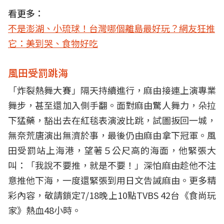
看更多：
不是澎湖、小琉球！台灣哪個離島最好玩？網友狂推
它：美到哭、食物好吃
風田受罰跳海
「炸裂熱舞大賽」隔天持續進行，麻由接連上演專業
舞步，甚至還加入側手翻。面對麻由驚人舞力，朵拉
下猛藥，豁出去在紅毯表演波比跳，試圖扳回一城，
無奈荒唐演出無濟於事，最後仍由麻由拿下冠軍。風
田受罰站上海港，望著５公尺高的海面，他緊張大
叫：「我說不要推，就是不要！」深怕麻由趁他不注
意推他下海，一度還緊張到用日文告誡麻由。更多精
彩內容，敬請鎖定7/18晚上10點TVBS 42台《食尚玩
家》熱血48小時。