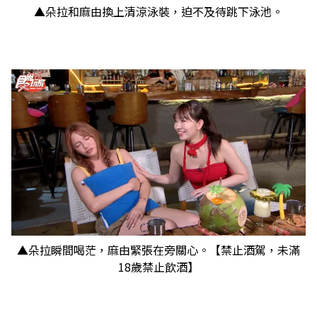
▲朵拉和麻由換上清涼泳裝，迫不及待跳下泳池。
▲朵拉瞬間喝茫，麻由緊張在旁關心。【禁止酒駕，未滿
18歲禁止飲酒】