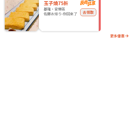
玉子燒75折
基隆・安樂區
去領取
佐藤お帰り-你回來了
更多優惠