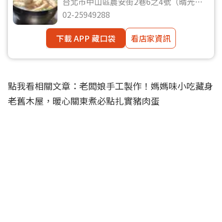
台北市中山區農安街2巷6之4號（晴光市
場第14攤位）
02-25949288
下載 APP 藏口袋
看店家資訊
點我看相關文章：
老闆娘手工製作！媽媽味小吃藏身
老舊木屋，暖心關東煮必點扎實豬肉蛋