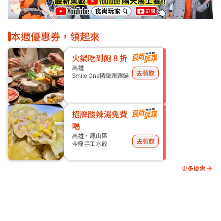
本週優惠券，領起來
火鍋吃到飽８折
高雄
去領取
Smile One精緻涮涮鍋
招牌酸辣湯免費
喝
高雄・鳳山區
去領取
今鼎手工水餃
更多優惠