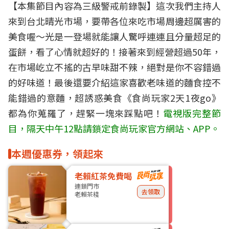
【本集節目內容為三級警戒前錄製】這次我們主持人
來到台北晴光市場，要帶各位來吃市場周邊超厲害的
美食喔～光是一登場就能讓人驚呼連連且分量超足的
蛋餅，看了心情就超好的！接著來到經營超過50年，
在市場屹立不搖的古早味甜不辣，絕對是你不容錯過
的好味道！最後還要介紹這家喜歡老味道的麵食控不
能錯過的意麵，超誘惑美食《食尚玩家2天1夜go》
都為你蒐羅了，趕緊一塊來踩點吧！
電視版完整節
目，隔天中午12點請鎖定食尚玩家官方網站、APP。
本週優惠券，領起來
老賴紅茶免費喝
連鎖門市
去領取
老賴茶棧