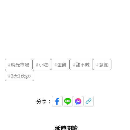
#
晴光市場
#
小吃
#
蛋餅
#
甜不辣
#
意麵
#
2天1夜go
分享：
延伸閱讀