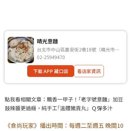
晴光意麵
台北市中山區農安街2巷18號（晴光市場
第9攤位）
02-25949470
下載 APP 藏口袋
看店家資訊
點我看相關文章：
飄香一甲子！｢老字號意麵」加豆
鼓辣醬更過癮，純手工｢溫體豬貢丸」Ｑ彈多汁
《食尚玩家》播出時間：每週二至週五 晚間10