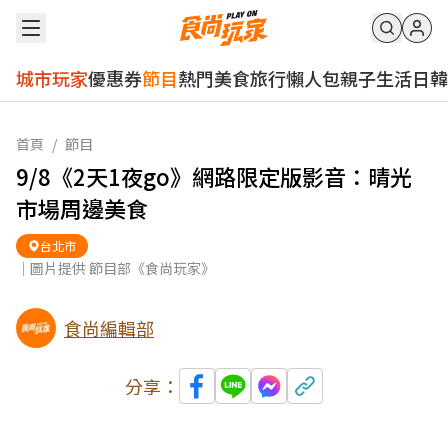
城市玩家
優惠券
節目
熱門
美食
旅行
懶人包
親子
生活
日韓
首頁
/
節目
9/8《2天1夜go》網路限定版影音：晴光
市場周邊美食
台北市
｜圖片提供 節目部《食尚玩家》
食尚編輯部
分享：